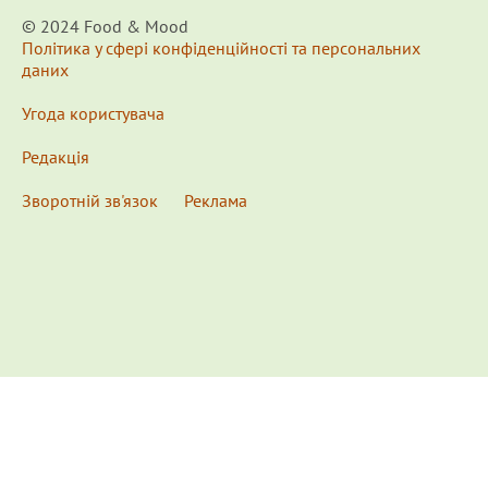
© 2024 Food & Мood
Політика у сфері конфіденційності та персональних
даних
Угода користувача
Редакція
Зворотній зв'язок
Реклама
x
Для удобства пользования сайтом используются
Cookies.
Подробнее...
This website uses Cookies to ensure you get the best
experience on our website.
Learn more...
Ознакомлен(а) /