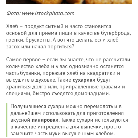
Фото: www.istockphoto.com
Хлеб – продукт сытный и часто становится
основой для приема пищи в качестве бутерброда,
гренки, брускетты. А вот что делать, если хлеб
засох или начал портиться?
Самое первое – если вы знаете, что не рассчитали
количество хлеба и у вас однозначно останется
часть буханки, порежьте хлеб на квадратики и
высушите в духовке. Такие
сухарики
будут
храниться долго или, приправленные травами и
специями, быстро съедятся домочадцами.
Получившиеся сухари можно перемолоть и в
дальнейшем использовать для приготовления
вкусной
панировки
. Также сухари используются
в качестве ингредиента для выпечки, просто
замените часть муки высушенным хлебом.