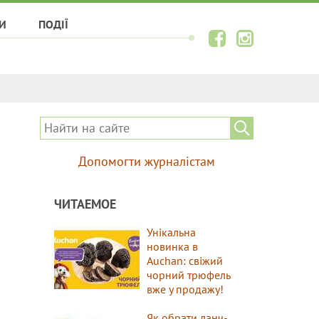
И
ПОДІЇ
Допомогти журналістам
ЧИТАЕМОЕ
Унікальна
новинка в
Auchan: свіжий
чорний трюфель
вже у продажу!
Як обрати ланч-