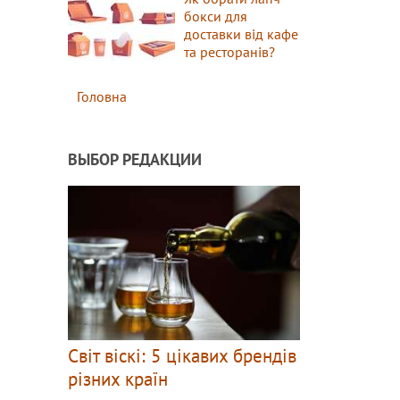
бокси для
доставки від кафе
та ресторанів?
Головна
ВЫБОР РЕДАКЦИИ
Світ віскі: 5 цікавих брендів
різних країн