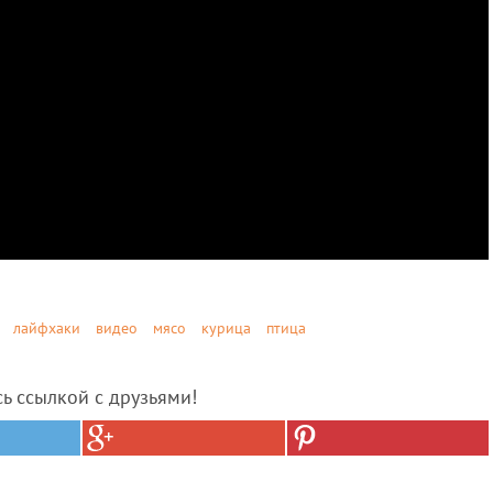
лайфхаки
видео
мясо
курица
птица
сь ссылкой с друзьями!