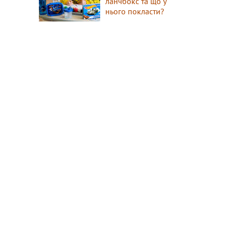
ланчбокс та що у
нього покласти?