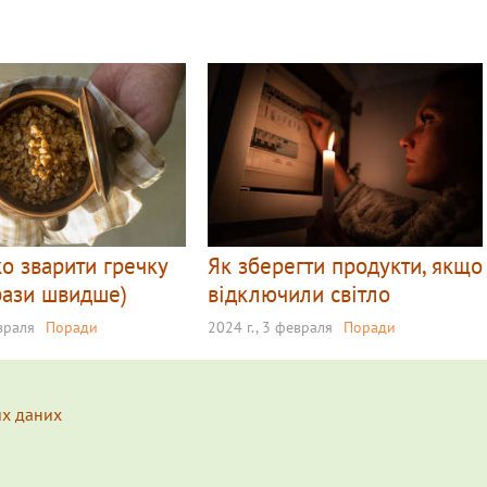
о зварити гречку
Як зберегти продукти, якщо
 рази швидше)
відключили світло
евраля
Поради
2024 г., 3 февраля
Поради
их даних