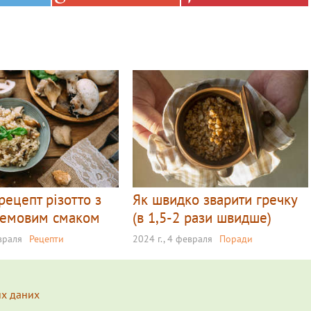
рецепт різотто з
Як швидко зварити гречку
ремовим смаком
(в 1,5-2 рази швидше)
евраля
Рецепти
2024 г., 4 февраля
Поради
их даних