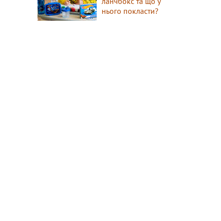
ланчбокс та що у
нього покласти?