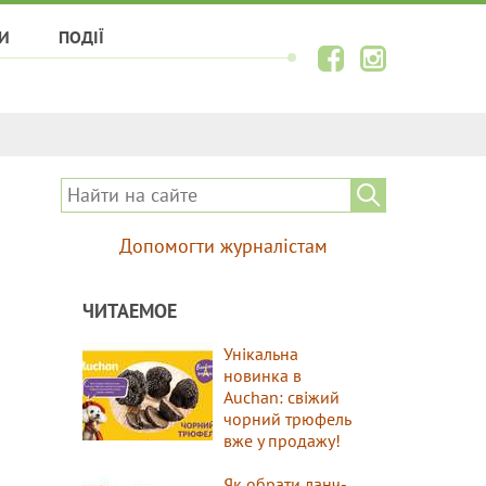
И
ПОДІЇ
Допомогти журналістам
ЧИТАЕМОЕ
Унікальна
новинка в
Auchan: свіжий
чорний трюфель
вже у продажу!
Як обрати ланч-