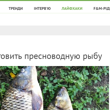
ТРЕНДИ
ІНТЕРВ'Ю
ЛАЙФХАКИ
F&M-РІД
товить пресноводную рыбу