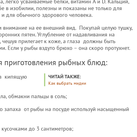
 легко усваиваемые белки, витамин A и D. Кальций,
бе в изобилии, полезны и показаны не только для
о и для обычного здорового человека.
 внимание на ее внешний вид. Покупай целую тушку,
ронних пятен. Углубление от надавливания на
, чешуя прилегает к коже, а глаза должны быть
. Если у рыбы вздуто брюхо – она скоро протухнет.
ля приготовления рыбных блюд:
ь в кипящую
ЧИТАЙ ТАКЖЕ:
Как выбрать мидии
ла, обмакни пальцы в соль;
го запаха от рыбы на посуде используй насыщенный
 кусочками до 3 сантиметров;