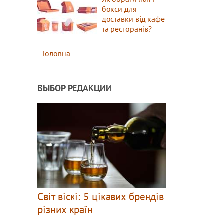
бокси для
доставки від кафе
та ресторанів?
Головна
ВЫБОР РЕДАКЦИИ
Світ віскі: 5 цікавих брендів
різних країн