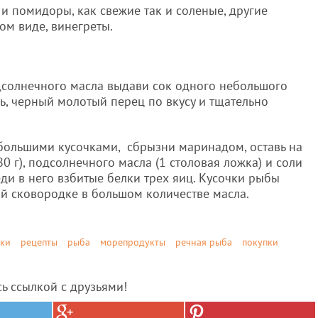
и помидоры, как свежие так и соленые, другие
ом виде, винегреты.
дсолнечного масла выдави сок одного небольшого
ль, черный молотый перец по вкусу и тщательно
большими кусочками, сбрызни маринадом, оставь на
(80 г), подсолнечного масла (1 столовая ложка) и соли
еди в него взбитые белки трех яиц. Кусочки рыбы
ой сковородке в большом количестве масла.
ки
рецепты
рыба
морепродукты
речная рыба
покупки
сь ссылкой с друзьями!