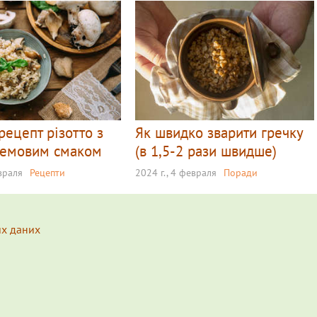
рецепт різотто з
Як швидко зварити гречку
ремовим смаком
(в 1,5-2 рази швидше)
евраля
Рецепти
2024 г., 4 февраля
Поради
их даних