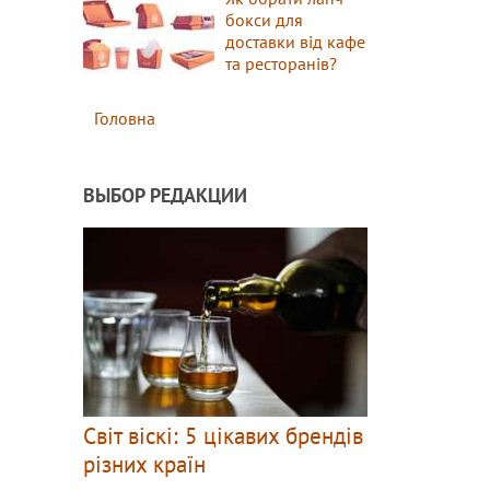
бокси для
доставки від кафе
та ресторанів?
Головна
ВЫБОР РЕДАКЦИИ
Світ віскі: 5 цікавих брендів
різних країн