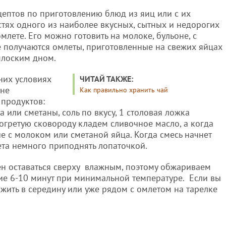
цептов по приготовлению блюд из яиц или с их
тях одного из наиболее вкусных, сытных и недорогих
лете. Его можно готовить на молоке, бульоне, с
е получаются омлеты, приготовленные на свежих яйцах
плоским дном.
них условиях
ЧИТАЙ ТАКЖЕ:
 не
Как правильно хранить чай
продуктов:
 или сметаны, соль по вкусу, 1 столовая ложка
огретую сковороду кладем сливочное масло, а когда
е с молоком или сметаной яйца. Когда смесь начнет
ета немного приподнять лопаточкой.
н оставаться сверху влажным, поэтому обжариваем
ние 6-10 минут при минимальной температуре. Если вы
жить в середину или уже рядом с омлетом на тарелке