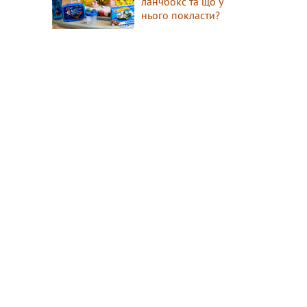
ланчбокс та що у
нього покласти?