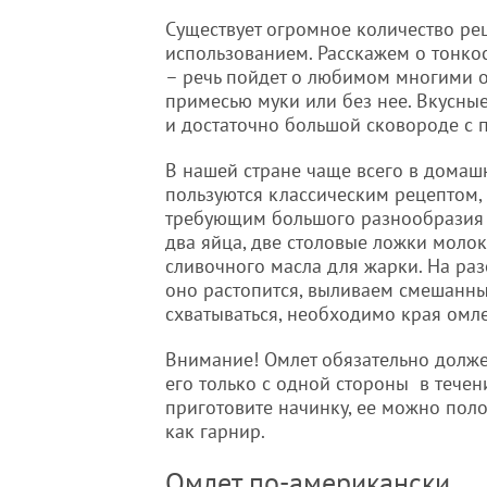
Существует огромное количество ре
использованием. Расскажем о тонкос
– речь пойдет о любимом многими ом
примесью муки или без нее. Вкусны
и достаточно большой сковороде с 
В нашей стране чаще всего в домаш
пользуются классическим рецептом,
требующим большого разнообразия 
два яйца, две столовые ложки молока
сливочного масла для жарки. На раз
оно растопится, выливаем смешанны
схватываться, необходимо края омл
Внимание! Омлет обязательно долже
его только с одной стороны в тече
приготовите начинку, ее можно поло
как гарнир.
Омлет по-американски