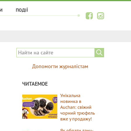
И
ПОДІЇ
Допомогти журналістам
ЧИТАЕМОЕ
Унікальна
новинка в
Auchan: свіжий
чорний трюфель
вже у продажу!
Як обрати ланч-