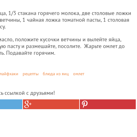
а, 1/3 стакана горячего молока, две столовые ложки
етчины, 1 чайная ложка томатной пасты, 1 столовая
су.
асло, положите кусочки ветчины и вылейте яйца,
ую пасту и размешайте, посолите. Жарьте омлет до
ть. Подавайте горячим.
лайфхаки
рецепты
блюда из яиц
омлет
сь ссылкой с друзьями!