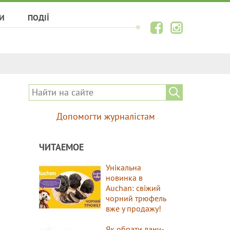
И
ПОДІЇ
Допомогти журналістам
ЧИТАЕМОЕ
Унікальна
новинка в
Auchan: свіжий
чорний трюфель
вже у продажу!
Як обрати ланч-