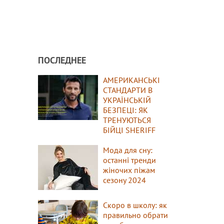
ПОСЛЕДНЕЕ
АМЕРИКАНСЬКІ
СТАНДАРТИ В
УКРАЇНСЬКІЙ
БЕЗПЕЦІ: ЯК
ТРЕНУЮТЬСЯ
БІЙЦІ SHERIFF
Мода для сну:
останні тренди
жіночих піжам
сезону 2024
Скоро в школу: як
правильно обрати