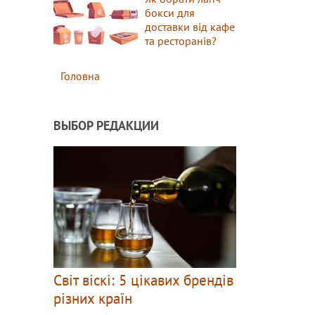
бокси для
доставки від кафе
та ресторанів?
Головна
ВЫБОР РЕДАКЦИИ
Світ віскі: 5 цікавих брендів
різних країн