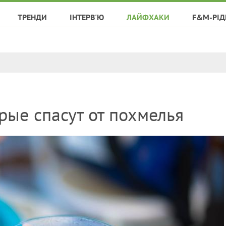
ТРЕНДИ
ІНТЕРВ'Ю
ЛАЙФХАКИ
F&M-РІД
орые спасут от похмелья