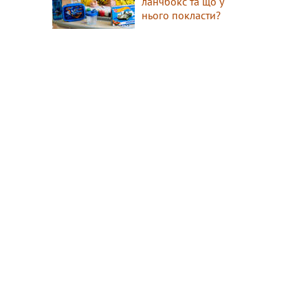
ланчбокс та що у
нього покласти?