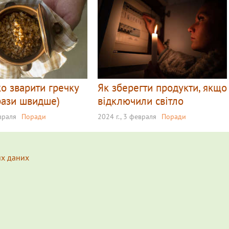
о зварити гречку
Як зберегти продукти, якщо
 рази швидше)
відключили світло
евраля
Поради
2024 г., 3 февраля
Поради
их даних