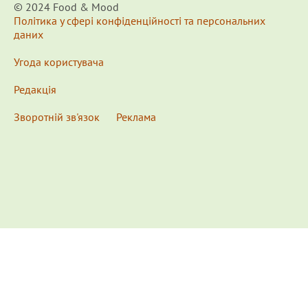
© 2024 Food & Мood
Політика у сфері конфіденційності та персональних
даних
Угода користувача
Редакція
Зворотній зв'язок
Реклама
x
Для удобства пользования сайтом используются
Cookies.
Подробнее...
This website uses Cookies to ensure you get the best
experience on our website.
Learn more...
Ознакомлен(а) /