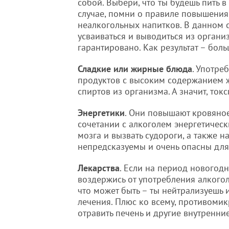
собой. Выбери, что ты будешь пить в
случае, помни о правиле повышения 
неалкогольных напитков. В данном 
усваиваться и выводиться из органи
гарантировано. Как результат – боль
Сладкие или жирные блюда
. Употре
продуктов с высоким содержанием 
спиртов из организма. А значит, то
Энергетики
. Они повышают кровяное
сочетании с алкоголем энергетическ
мозга и вызвать судороги, а также н
непредсказуемы и очень опасны для
Лекарства
. Если на период новогод
воздержись от употребления алкоголя
что может быть – ты нейтрализуешь 
лечения. Плюс ко всему, противомик
отравить печень и другие внутренни