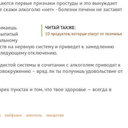
даются первые признаки простуды и это вынуждает
е скажи алкоголю «нет» - болезни печени не заставят
нимаешь
ЧИТАЙ ТАКЖЕ:
 выпитый
10 продуктов, которые спасут от похмелья
альному
рств на нервную систему и приведет к замедлению
оследующему отключению.
дистой системы в сочетании с алкоголем приводят к
овокружению – вряд ли ты получишь удовольствие от
рех пунктах и том, что твое здоровье — всегда в
ы
лайфхаки
алкоголь
лекарства