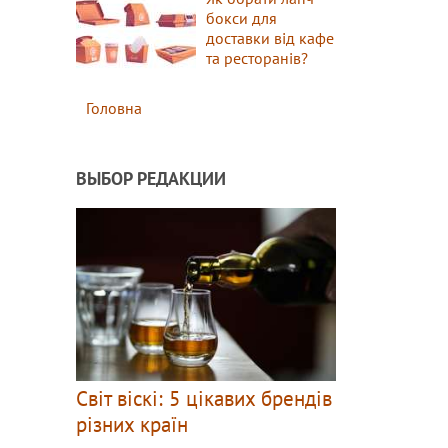
бокси для
доставки від кафе
та ресторанів?
Головна
ВЫБОР РЕДАКЦИИ
Світ віскі: 5 цікавих брендів
різних країн