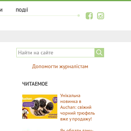
И
ПОДІЇ
Допомогти журналістам
ЧИТАЕМОЕ
Унікальна
новинка в
Auchan: свіжий
чорний трюфель
вже у продажу!
Як обрати ланч-