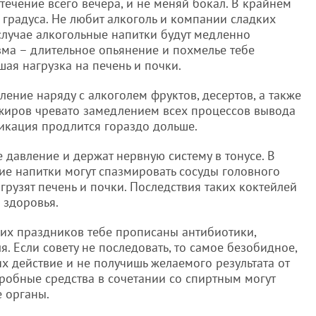
 течение всего вечера, и не меняй бокал. В крайнем
градуса. Не любит алкоголь и компании сладких
случае алкогольные напитки будут медленно
зма – длительное опьянение и похмелье тебе
шая нагрузка на печень и почки.
бление наряду с алкоголем фруктов, десертов, а также
жиров чревато замедлением всех процессов вывода
ксикация продлится гораздо дольше.
 давление и держат нервную систему в тонусе. В
ие напитки могут спазмировать сосуды головного
агрузят печень и почки. Последствия таких коктейлей
 здоровья.
них праздников тебе прописаны антибиотики,
. Если совету не последовать, то самое безобидное,
их действие и не получишь желаемого результата от
робные средства в сочетании со спиртным могут
е органы.