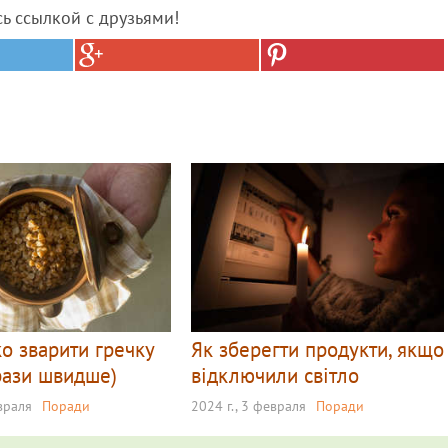
сь ссылкой с друзьями!
о зварити гречку
Як зберегти продукти, якщо
 рази швидше)
відключили світло
евраля
Поради
2024 г., 3 февраля
Поради