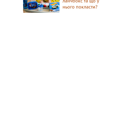
ланчбокс та що у
нього покласти?