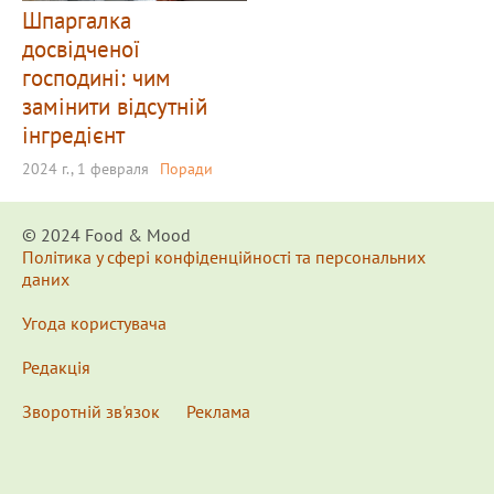
Шпаргалка
досвідченої
господині: чим
замінити відсутній
інгредієнт
2024 г., 1 февраля
Поради
© 2024 Food & Мood
Політика у сфері конфіденційності та персональних
даних
Угода користувача
Редакція
Зворотній зв'язок
Реклама