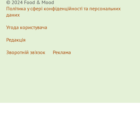
© 2024 Food & Мood
Політика у сфері конфіденційності та персональних
даних
Угода користувача
Редакція
Зворотній зв'язок
Реклама
x
Для удобства пользования сайтом используются
Cookies.
Подробнее...
This website uses Cookies to ensure you get the best
experience on our website.
Learn more...
Ознакомлен(а) /