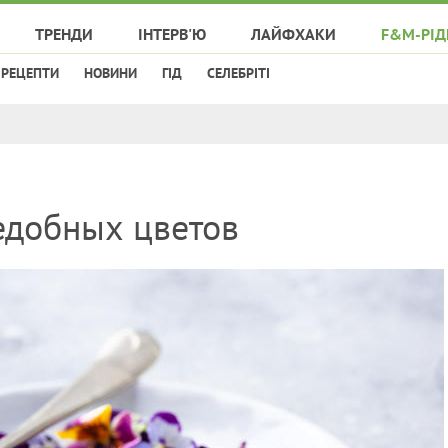
ТРЕНДИ
ІНТЕРВ'Ю
ЛАЙФХАКИ
F&M-РІД
РЕЦЕПТИ
НОВИНИ
ГІД
СЕЛЕБРІТІ
едобных цветов