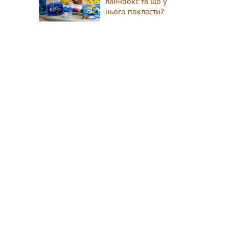
ланчбокс та що у
нього покласти?