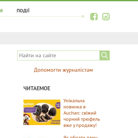
И
ПОДІЇ
Допомогти журналістам
ЧИТАЕМОЕ
Унікальна
новинка в
Auchan: свіжий
чорний трюфель
вже у продажу!
Як обрати ланч-