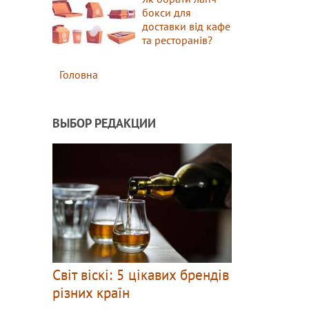
бокси для
доставки від кафе
та ресторанів?
Головна
ВЫБОР РЕДАКЦИИ
Світ віскі: 5 цікавих брендів
різних країн