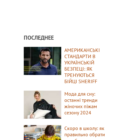
ПОСЛЕДНЕЕ
АМЕРИКАНСЬКІ
СТАНДАРТИ В
УКРАЇНСЬКІЙ
БЕЗПЕЦІ: ЯК
ТРЕНУЮТЬСЯ
БІЙЦІ SHERIFF
Мода для сну:
останні тренди
жіночих піжам
сезону 2024
Скоро в школу: як
правильно обрати