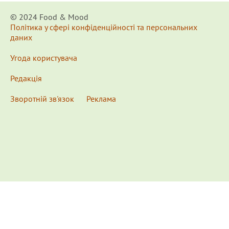
© 2024 Food & Мood
Політика у сфері конфіденційності та персональних
даних
Угода користувача
Редакція
Зворотній зв'язок
Реклама
x
Для удобства пользования сайтом используются
Cookies.
Подробнее...
This website uses Cookies to ensure you get the best