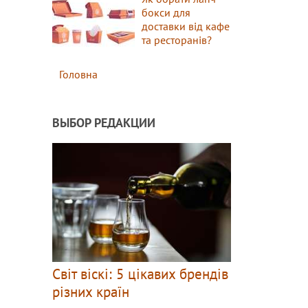
бокси для
доставки від кафе
та ресторанів?
Головна
ВЫБОР РЕДАКЦИИ
Світ віскі: 5 цікавих брендів
різних країн