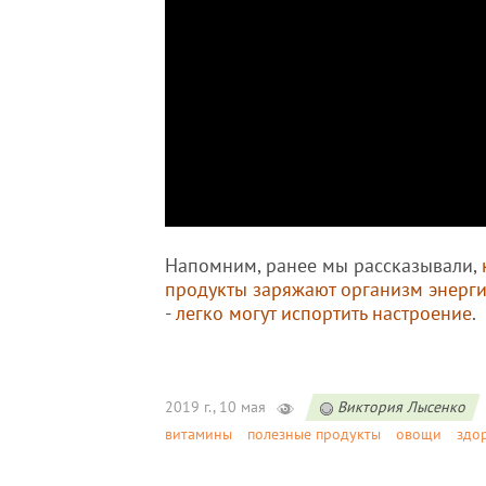
Напомним, ранее мы рассказывали,
продукты заряжают организм энерг
-
легко могут испортить настроение
.
2019 г., 10 мая
Виктория Лысенко
витамины
полезные продукты
овощи
здо