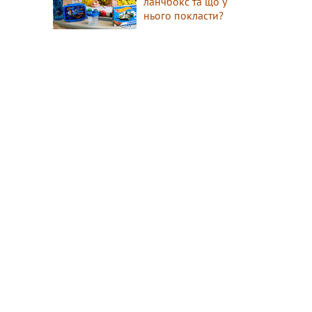
ланчбокс та що у
нього покласти?