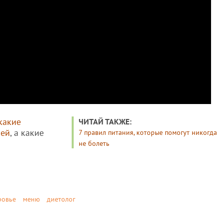
какие
ЧИТАЙ ТАКЖЕ:
ией
, а какие
7 правил питания, которые помогут никогда
не болеть
ровье
меню
диетолог