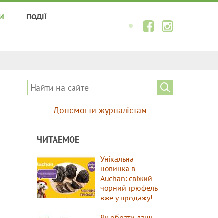
И
ПОДІЇ
Допомогти журналістам
ЧИТАЕМОЕ
Унікальна
новинка в
Auchan: свіжий
чорний трюфель
вже у продажу!
Як обрати ланч-