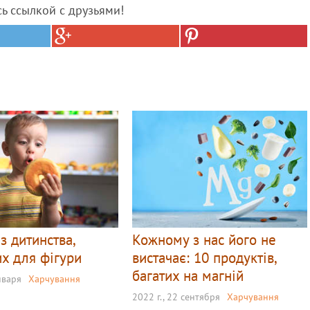
сь ссылкой с друзьями!
 з дитинства,
Кожному з нас його не
х для фігури
вистачає: 10 продуктів,
багатих на магній
нваря
Харчування
2022 г., 22 сентября
Харчування