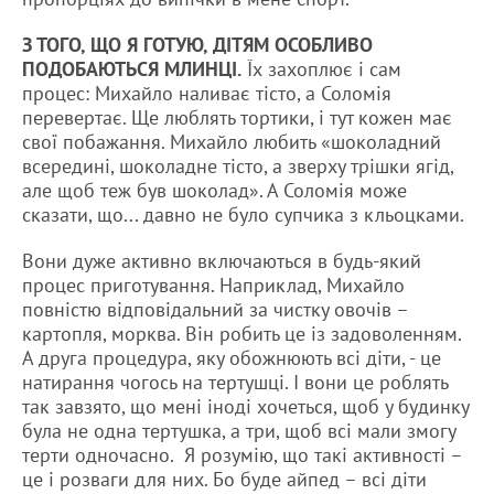
З ТОГО, ЩО Я ГОТУЮ, ДІТЯМ ОСОБЛИВО
ПОДОБАЮТЬСЯ МЛИНЦІ.
Їх захоплює і сам
процес: Михайло наливає тісто, а Соломія
перевертає. Ще люблять тортики, і тут кожен має
свої побажання. Михайло любить «шоколадний
всередині, шоколадне тісто, а зверху трішки ягід,
але щоб теж був шоколад». А Соломія може
сказати, що... давно не було супчика з кльоцками.
Вони дуже активно включаються в будь-який
процес приготування. Наприклад, Михайло
повністю відповідальний за чистку овочів –
картопля, морква. Він робить це із задоволенням.
А друга процедура, яку обожнюють всі діти, - це
натирання чогось на тертушці. І вони це роблять
так завзято, що мені іноді хочеться, щоб у будинку
була не одна тертушка, а три, щоб всі мали змогу
терти одночасно. Я розумію, що такі активності –
це і розваги для них. Бо буде айпед – всі діти