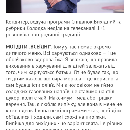
Кондитер, ведуча програми Сніданок.Вихідний та
рубрики Солодка неділя на телеканалі 1+1
розповіла про родинні традиції.
МОЇ ДІТИ „ВСЕЇДНІ”.
Тому у нас немає окремо
дитячого меню. Всі харчуються однаково – і це
обов’язково здорова їжа. Я вважаю, що правила
виховання в харчуванні для дітей залежать від
того, чим харчуються батьки. От не буває так, що
ти дітям кажеш, що сира морква – це корисно, а
сам будеш їсти олів’є. Ми з чоловіком не п’ємо
солодких газованих напоїв, не ставимо на стіл
цукор, коли є чай. Максимум - мед або трішки
варення. Так, я люблю випічку, але вона в мене не
кожен день. І вона не кілограмами - так, щоб діти
об’їдалися і ходили, самі схожі на пиріжки.
Випічка для вихідних - це варіант свята. І в рівних
пропорціях до випічки в мене спорт.