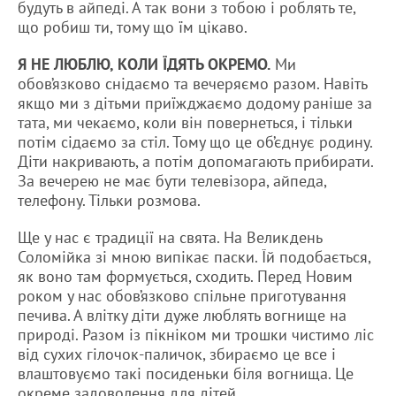
будуть в айпеді. А так вони з тобою і роблять те,
що робиш ти, тому що їм цікаво.
Я НЕ ЛЮБЛЮ, КОЛИ ЇДЯТЬ ОКРЕМО.
Ми
обов’язково снідаємо та вечеряємо разом. Навіть
якщо ми з дітьми приїжджаємо додому раніше за
тата, ми чекаємо, коли він повернеться, і тільки
потім сідаємо за стіл. Тому що це об’єднує родину.
Діти накривають, а потім допомагають прибирати.
За вечерею не має бути телевізора, айпеда,
телефону. Тільки розмова.
Ще у нас є традиції на свята. На Великдень
Соломійка зі мною випікає паски. Їй подобається,
як воно там формується, сходить. Перед Новим
роком у нас обов’язково спільне приготування
печива. А влітку діти дуже люблять вогнище на
природі. Разом із пікніком ми трошки чистимо ліс
від сухих гілочок-паличок, збираємо це все і
влаштовуємо такі посиденьки біля вогнища. Це
окреме задоволення для дітей.