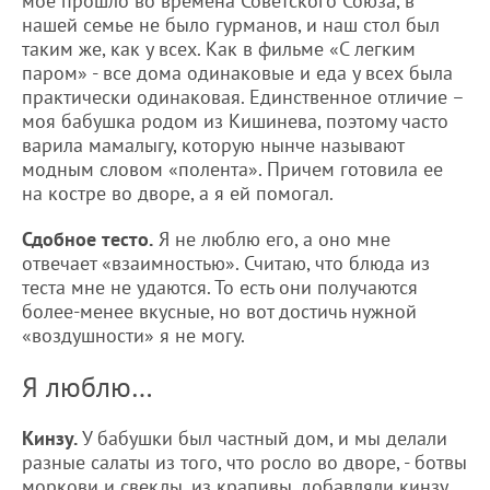
мое прошло во времена Советского Союза, в
нашей семье не было гурманов, и наш стол был
таким же, как у всех. Как в фильме «С легким
паром» - все дома одинаковые и еда у всех была
практически одинаковая. Единственное отличие –
моя бабушка родом из Кишинева, поэтому часто
варила мамалыгу, которую нынче называют
модным словом «полента». Причем готовила ее
на костре во дворе, а я ей помогал.
Сдобное тесто.
Я не люблю его, а оно мне
отвечает «взаимностью». Считаю, что блюда из
теста мне не удаются. То есть они получаются
более-менее вкусные, но вот достичь нужной
«воздушности» я не могу.
Я люблю…
Кинзу.
У бабушки был частный дом, и мы делали
разные салаты из того, что росло во дворе, - ботвы
моркови и свеклы, из крапивы, добавляли кинзу,