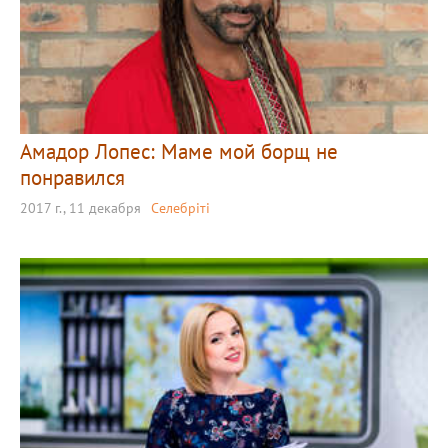
Амадор Лопес: Маме мой борщ не
понравился
2017 г., 11 декабря
Селебріті