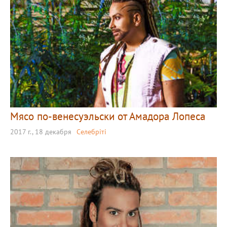
Мясо по-венесуэльски от Амадора Лопеса
2017 г., 18 декабря
Селебріті