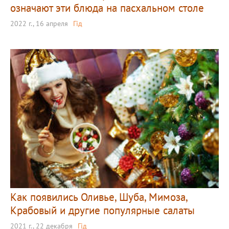
означают эти блюда на пасхальном столе
2022 г., 16 апреля
Гід
Как появились Оливье, Шуба, Мимоза,
Крабовый и другие популярные салаты
2021 г., 22 декабря
Гід