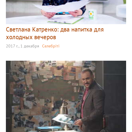
Светлана Катренко: два напитка для
холодных вечеров
2017 г., 1 декабря
Селебріті