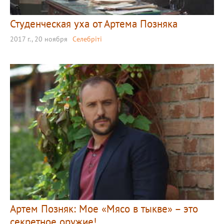
Студенческая уха от Артема Позняка
2017 г., 20 ноября
Селебріті
Артем Позняк: Мое «Мясо в тыкве» – это
секретное оружие!