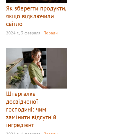
Як зберегти продукти,
якщо відключили
світло
2024 г., 3 февраля
Поради
Шпаргалка
досвідченої
господині: чим
замінити відсутній
інгредієнт
2024 г., 1 февраля
Поради