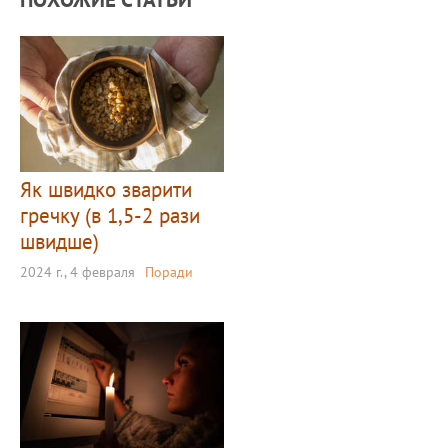
Як швидко зварити
гречку (в 1,5-2 рази
швидше)
2024 г., 4 февраля
Поради