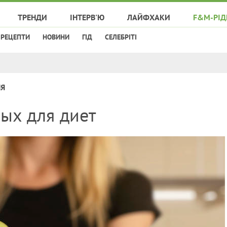
ТРЕНДИ
ІНТЕРВ'Ю
ЛАЙФХАКИ
F&M-РІД
РЕЦЕПТИ
НОВИНИ
ГІД
СЕЛЕБРІТІ
НЯ
ных для диет