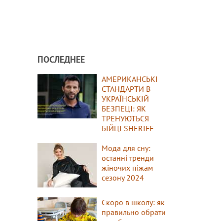
ПОСЛЕДНЕЕ
АМЕРИКАНСЬКІ
СТАНДАРТИ В
УКРАЇНСЬКІЙ
БЕЗПЕЦІ: ЯК
ТРЕНУЮТЬСЯ
БІЙЦІ SHERIFF
Мода для сну:
останні тренди
жіночих піжам
сезону 2024
Скоро в школу: як
правильно обрати