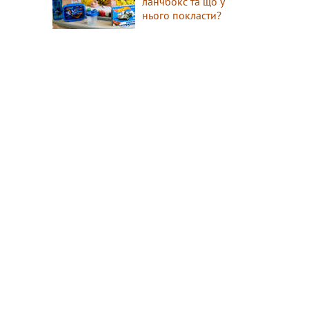
ланчбокс та що у
нього покласти?