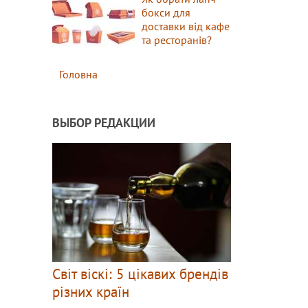
бокси для
доставки від кафе
та ресторанів?
Головна
ВЫБОР РЕДАКЦИИ
Світ віскі: 5 цікавих брендів
різних країн