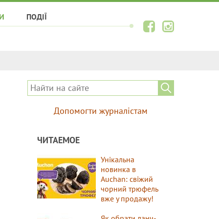
И
ПОДІЇ
Допомогти журналістам
ЧИТАЕМОЕ
Унікальна
новинка в
Auchan: свіжий
чорний трюфель
вже у продажу!
Як обрати ланч-