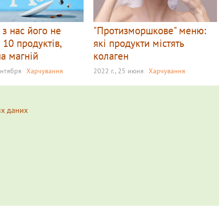
з нас його не
"Протизморшкове" меню:
 10 продуктів,
які продукти містять
на магній
колаген
ентября
Харчування
2022 г., 25 июня
Харчування
их даних