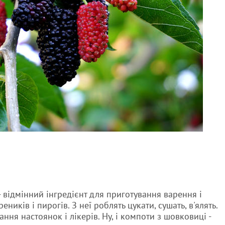
- відмінний інгредієнт для приготування варення і
ників і пирогів. З неї роблять цукати, сушать, в'ялять.
ння настоянок і лікерів. Ну, і компоти з шовковиці -