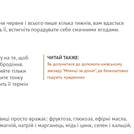
и червня і всього-лише кілька тижнів, вам вдасться
ь її, встигніть порадувати себе смачними ягодами.
у на те, щоб
ЧИТАЙ ТАКЖЕ:
 бродіння.
Як долучитися до допомоги київському
ийте тільки
закладу “Млинці за донат”, де безкоштовно
ите тонку
годують нужденних
ить її термін
иці просто вражає: фруктоза, глюкоза, ефірні масла,
магній, натрій і марганець, мідь і цинк, селен і кальцій,