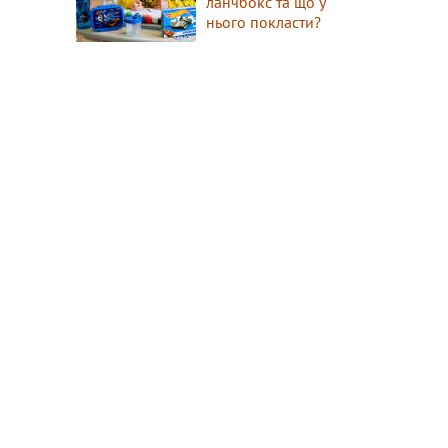
ланчбокс та що у
нього покласти?