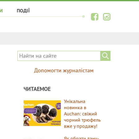
И
ПОДІЇ
Допомогти журналістам
ЧИТАЕМОЕ
Унікальна
новинка в
Auchan: свіжий
чорний трюфель
вже у продажу!
Як обрати ланч-