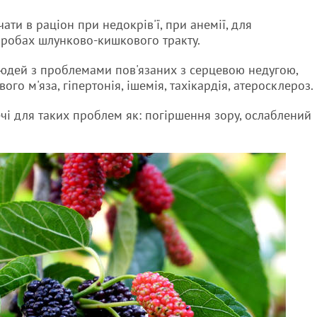
ати в раціон при недокрів'ї, при анемії, для
оробах шлунково-кишкового тракту.
людей з проблемами пов'язаних з серцевою недугою,
ого м'яза, гіпертонія, ішемія, тахікардія, атеросклероз.
ечі для таких проблем як: погіршення зору, ослаблений