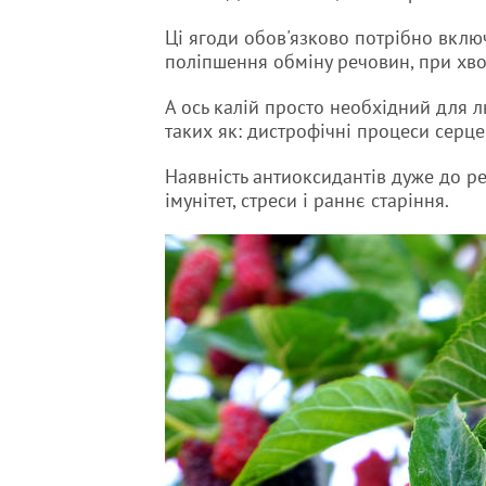
Ці ягоди обов'язково потрібно включ
поліпшення обміну речовин, при хв
А ось калій просто необхідний для 
таких як: дистрофічні процеси серцев
Наявність антиоксидантів дуже до р
імунітет, стреси і раннє старіння.