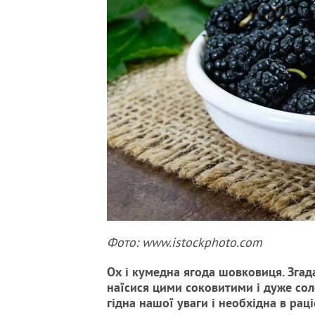
Фото: www.istockphoto.com
Ох і кумедна ягода шовковиця. Згадай
наїсися цими соковитими і дуже сол
гідна нашої уваги і необхідна в раці