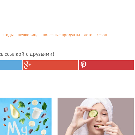
ягоды
шелковица
полезные продукты
лето
сезон
сь ссылкой с друзьями!