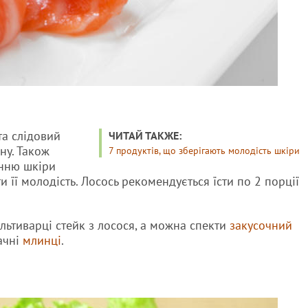
та слідовий
ЧИТАЙ ТАКЖЕ:
ну. Також
7 продуктів, що зберігають молодість шкіри
енню шкіри
 її молодість. Лосось рекомендується їсти по 2 порції
льтиварці стейк з лосося, а можна спекти
закусочний
ачні
млинці
.