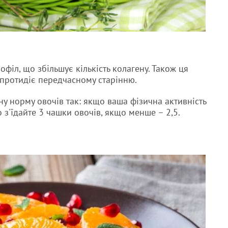
офіл, що збільшує кількість колагену. Також ця
 протидіє передчасному старінню.
у норму овочів так: якщо ваша фізична активність
о з'їдайте 3 чашки овочів, якщо менше – 2,5.