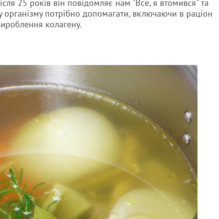
сля 25 років він повідомляє нам "Все, я втомився" та
у організму потрібно допомагати, включаючи в раціон
вироблення колагену.