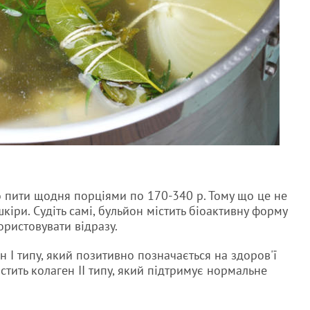
но пити щодня порціями по 170-340 р. Тому що це не
кіри. Судіть самі, бульйон містить біоактивну форму
ористовувати відразу.
 I типу, який позитивно позначається на здоров'ї
стить колаген II типу, який підтримує нормальне