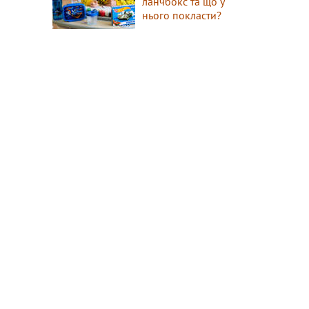
ланчбокс та що у
нього покласти?