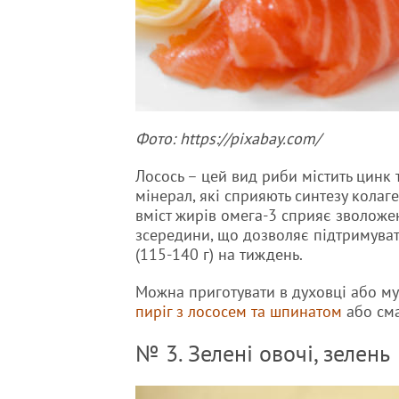
Фото: https://pixabay.com/
Лосось – цей вид риби містить цинк 
мінерал, які сприяють синтезу колаге
вміст жирів омега-3 сприяє зволож
зсередини, що дозволяє підтримувати
(115-140 г) на тиждень.
Можна приготувати в духовці або му
пиріг з лососем та шпинатом
або см
№ 3. Зелені овочі, зелень