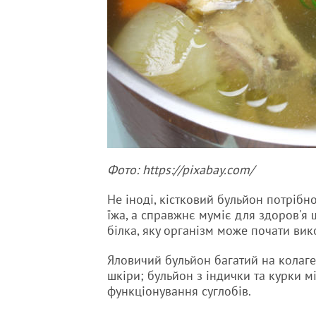
Фото: https://pixabay.com/
Не іноді, кістковий бульйон потріб
їжа, а справжнє муміє для здоров'я ш
білка, яку організм може почати вик
Яловичий бульйон багатий на колаген
шкіри; бульйон з індички та курки мі
функціонування суглобів.