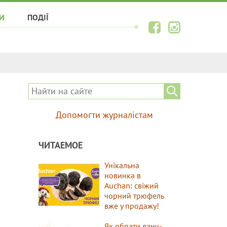
И
ПОДІЇ
Допомогти журналістам
ЧИТАЕМОЕ
Унікальна
новинка в
Auchan: свіжий
чорний трюфель
вже у продажу!
Як обрати ланч-