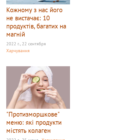
Кожному з нас його
не вистачає: 10
продуктів, багатих на
магній
2022 г., 22 сентября
Харчування
"Протизморшкове"
меню: які продукти
містять колаген
2022 г., 25 июня
Харчування