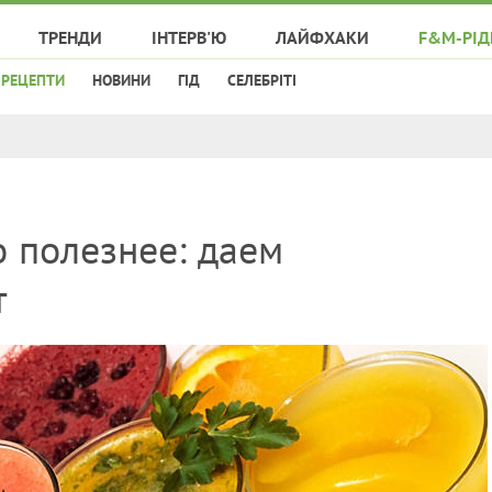
ТРЕНДИ
ІНТЕРВ'Ю
ЛАЙФХАКИ
F&M-РІД
РЕЦЕПТИ
НОВИНИ
ГІД
СЕЛЕБРІТІ
о полезнее: даем
т