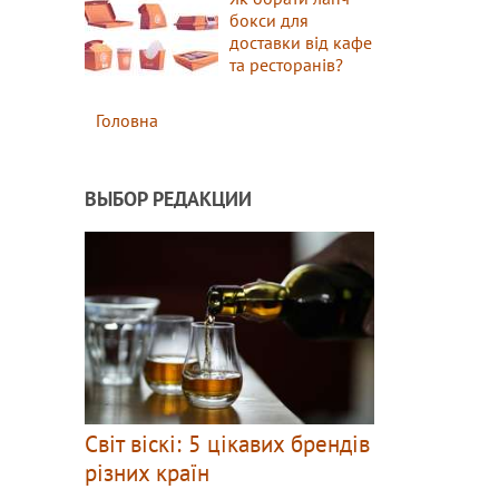
бокси для
доставки від кафе
та ресторанів?
Головна
ВЫБОР РЕДАКЦИИ
Світ віскі: 5 цікавих брендів
різних країн