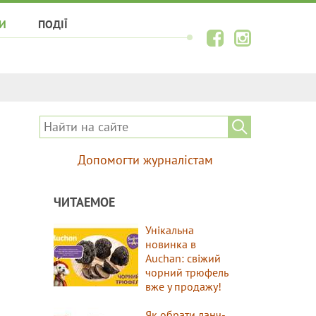
И
ПОДІЇ
Допомогти журналістам
ЧИТАЕМОЕ
Унікальна
новинка в
Auchan: свіжий
чорний трюфель
вже у продажу!
Як обрати ланч-