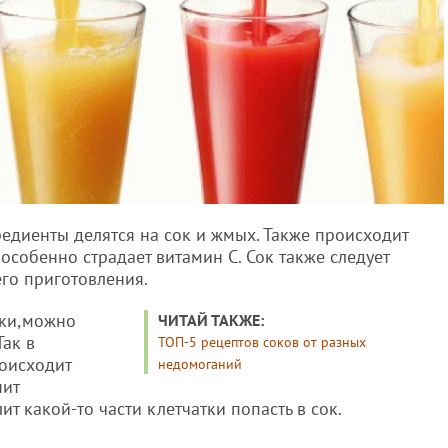
едиенты делятся на сок и жмых. Также происходит
особенно страдает витамин С. Сок также следует
го приготовления.
лки,можно
ЧИТАЙ ТАКЖЕ:
Так в
ТОП-5 рецептов соков от разных
оисходит
недомоганий
нит
т какой-то части клетчатки попасть в сок.