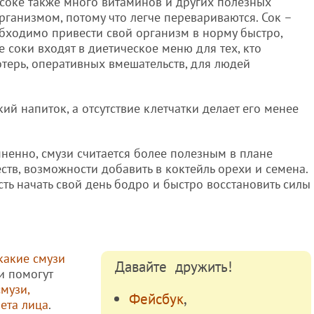
в соке также много витаминов и других полезных
рганизмом, потому что легче перевариваются. Сок –
обходимо привести свой организм в норму быстро,
е соки входят в диетическое меню для тех, кто
отерь, оперативных вмешательств, для людей
ий напиток, а отсутствие клетчатки делает его менее
мненно, смузи считается более полезным в плане
тв, возможности добавить в коктейль орехи и семена.
ть начать свой день бодро и быстро восстановить силы
какие смузи
Давайте дружить!
и помогут
смузи,
Фейсбук
,
ета лица
.