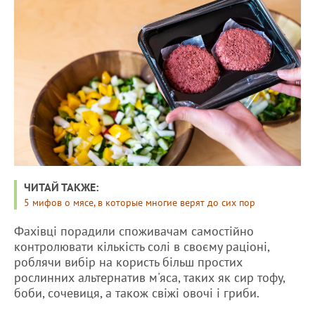
ЧИТАЙ ТАКЖЕ:
5 мифов о мясе, в которые многие верят до сих пор
Фахівці порадили споживачам самостійно
контролювати кількість солі в своєму раціоні,
роблячи вибір на користь більш простих
рослинних альтернатив м'яса, таких як сир тофу,
боби, сочевиця, а також свіжі овочі і гриби.