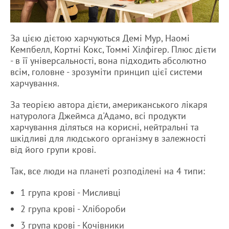
За цією дієтою харчуються Демі Мур, Наомі
Кемпбелл, Кортні Кокс, Томмі Хілфігер. Плюс дієти
- в її універсальності, вона підходить абсолютно
всім, головне - зрозуміти принцип цієї системи
харчування.
За теорією автора дієти, американського лікаря
натуролога Джеймса д'Адамо, всі продукти
харчування діляться на корисні, нейтральні та
шкідливі для людського організму в залежності
від його групи крові.
Так, все люди на планеті розподілені на 4 типи:
1 група крові - Мисливці
2 група крові - Хлібороби
3 група крові - Кочівники