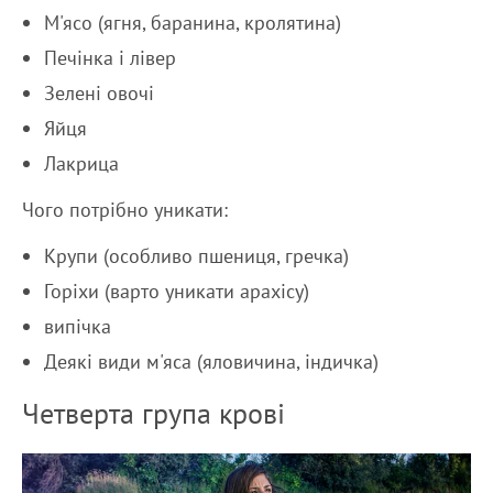
М'ясо (ягня, баранина, кролятина)
Печінка і лівер
Зелені овочі
Яйця
Лакрица
Чого потрібно уникати:
Крупи (особливо пшениця, гречка)
Горіхи (варто уникати арахісу)
випічка
Деякі види м'яса (яловичина, індичка)
Четверта група крові