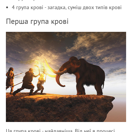
4 група крові - загадка, суміш двох типів крові
Перша група крові
Ця група крові - найдавніша. Від неї в процесі