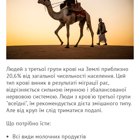
Людей з третьої групи крові на Землі приблизно
20,6% від загальної чисельності населення. Цей
тип крові виник в результаті міграції рас,
відрізняється сильною імунною і збалансованої
нервовою системою. Люди з кров'ю третьої групи
"всеїдні", їм рекомендується дієта змішаного типу.
Але від круп їм слід триматися подалі.
Що потрібно їсти:
Всі види молочних продуктів