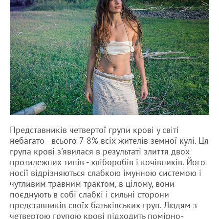
Представників четвертої групи крові у світі
небагато - всього 7-8% всіх жителів земної кулі. Ця
група крові з'явилася в результаті злиття двох
протилежних типів - хліборобів і кочівників. Його
носії відрізняються слабкою імунною системою і
чутливим травним трактом, в цілому, вони
поєднують в собі слабкі і сильні сторони
представників своїх батьківських груп. Людям з
четвертою групою крові підходить помірно-