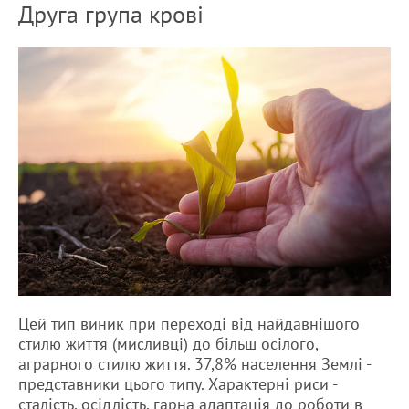
Друга група крові
Цей тип виник при переході від найдавнішого
стилю життя (мисливці) до більш осілого,
аграрного стилю життя. 37,8% населення Землі -
представники цього типу. Характерні риси -
сталість, осідлість, гарна адаптація до роботи в