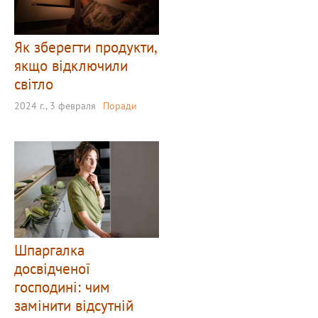
Як зберегти продукти,
якщо відключили
світло
2024 г., 3 февраля
Поради
Шпаргалка
досвідченої
господині: чим
замінити відсутній