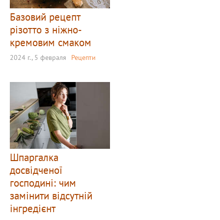
Базовий рецепт
різотто з ніжно-
кремовим смаком
2024 г., 5 февраля
Рецепти
Шпаргалка
досвідченої
господині: чим
замінити відсутній
інгредієнт