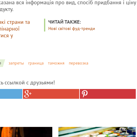
казана вся інформація про вид, спосіб придбання і ціну
дукту.
які страни та
ЧИТАЙ ТАКЖЕ:
лінарної
Нові світові фуд-тренди
ися у
о
запреты
граница
таможня
перевозка
сь ссылкой с друзьями!