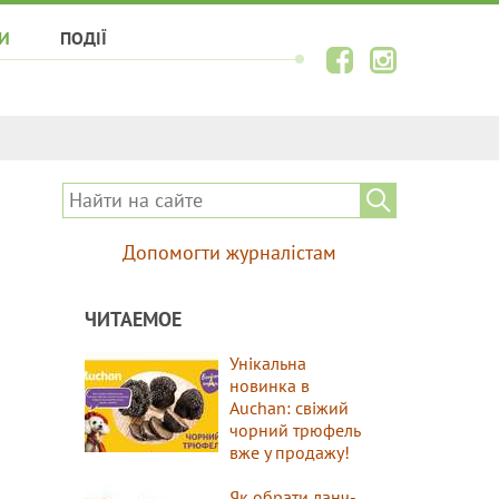
И
ПОДІЇ
Допомогти журналістам
ЧИТАЕМОЕ
Унікальна
новинка в
Auchan: свіжий
чорний трюфель
вже у продажу!
Як обрати ланч-