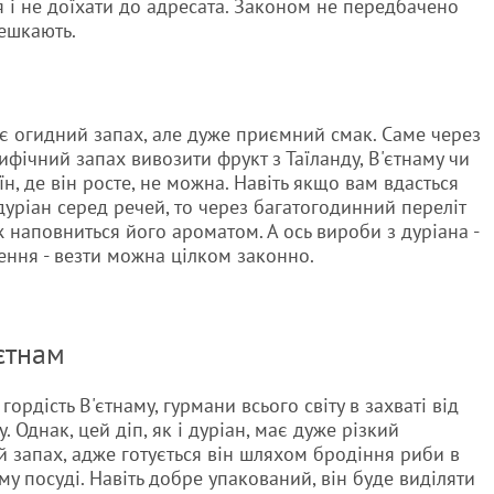
я і не доїхати до адресата. Законом не передбачено
мешкають.
є огидний запах, але дуже приємний смак. Саме через
ифічний запах вивозити фрукт з Таїланду, В'єтнаму чи
їн, де він росте, не можна. Навіть якщо вам вдасться
дуріан серед речей, то через багатогодинний переліт
ж наповниться його ароматом. А ось вироби з дуріана -
рення - везти можна цілком законно.
єтнам
 гордість В'єтнаму, гурмани всього світу в захваті від
. Однак, цей діп, як і дуріан, має дуже різкий
й запах, адже готується він шляхом бродіння риби в
му посуді. Навіть добре упакований, він буде виділяти