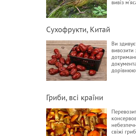
вивіз м'я
Сухофрукти, Китай
Ви здивує
вивозити 
дотриманн
документа
дорівнюю
Гриби, всі країни
Перевозит
консервов
небезпечн
свіжі гри