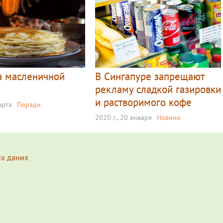
а масленичной
В Сингапуре запрещают
рекламу сладкой газировки
и растворимого кофе
арта
Поради
2020 г., 20 января
Новини
их даних