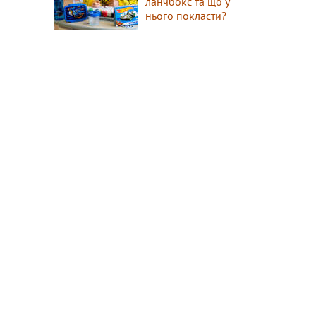
ланчбокс та що у
нього покласти?