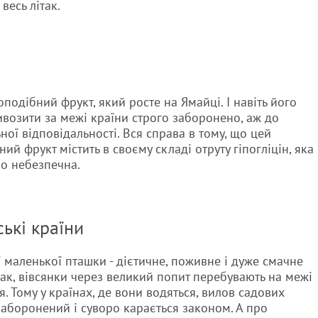
весь літак.
оподібний фрукт, який росте на Ямайці. І навіть його
ивозити за межі країни строго заборонено, аж до
ної відповідальності. Вся справа в тому, що цей
ий фрукт містить в своєму складі отруту гіпогліцін, яка
о небезпечна.
ькі країни
ї маленької пташки - дієтичне, поживне і дуже смачне
нак, вівсянки через великий попит перебувають на межі
. Тому у країнах, де вони водяться, вилов садових
заборонений і суворо карається законом. А про