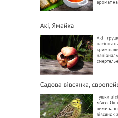
аромат на 
Акі, Ямайка
Акі - груш
насіння в
криміналь
національн
смертельн
Садова вівсянка, європейс
Тушки ціє
м'ясо. Од
вимирання
вівсянок 