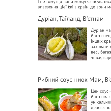
І не тому що вони можуть зіпсуватис
вивезення цієї їжі з країн, де вони 
Дуріан, Таїланд, В'єтнам
Дуріан ма
його спец
інших кра
заховати 
весь бага
чіпси, ва
Рибний соус ниок Мам, В'
Цей соус -
його смаку
унікальни
дерев'яно