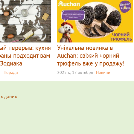
ый перерыв: кухня
Унікальна новинка в
раны подходит вам
Auchan: свіжий чорний
 Зодиака
трюфель вже у продажу!
я
Поради
2025 г., 17 октября
Новини
их даних