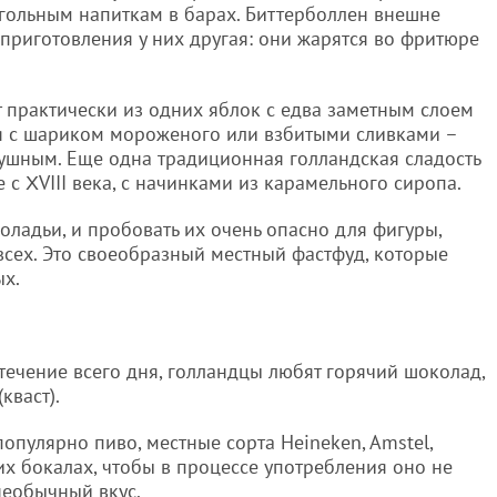
огольным напиткам в барах. Биттерболлен внешне
приготовления у них другая: они жарятся во фритюре
т практически из одних яблок с едва заметным слоем
тся с шариком мороженого или взбитыми сливками –
душным. Еще одна традиционная голландская сладость
 с ΧVIII века, с начинками из карамельного сиропа.
ладьи, и пробовать их очень опасно для фигуры,
 всех. Это своеобразный местный фастфуд, которые
ых.
течение всего дня, голландцы любят горячий шоколад,
кваст).
опулярно пиво, местные сорта Heineken, Amstel,
ких бокалах, чтобы в процессе употребления оно не
 необычный вкус.