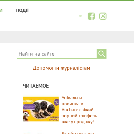
И
ПОДІЇ
Допомогти журналістам
ЧИТАЕМОЕ
Унікальна
новинка в
Auchan: свіжий
чорний трюфель
вже у продажу!
Як обрати ланч-