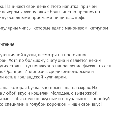
а. Начинают свой день с этого напитка, при чем
е вечером к ужину также большинство предпочтет
между основными приемами пищи на… кофе!
опулярны чипсы, которые едят с майонезом, кетчупом
очтения
утентичной кухни, несмотря на постоянное
ран. Хотя по большому счету она и является неким
их стран – тут популярно направление фьюжн, то есть
в. Франция, Индонезия, средиземноморские и
й есть в голландской кулинарии.
рана, которая буквально помешана на сырах. Их
а любой вкус и кошелек. Молодые, с выдержкой,
атые – обязательно вкусные и натуральные. Попробуй
 со специями и голубой корочкой – ищи свой вкус!