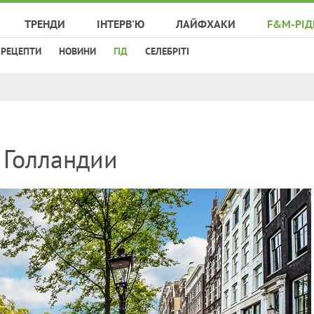
ТРЕНДИ
ІНТЕРВ'Ю
ЛАЙФХАКИ
F&M-РІД
РЕЦЕПТИ
НОВИНИ
ГІД
СЕЛЕБРІТІ
 Голландии