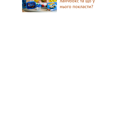
ланчбокс та що у
нього покласти?