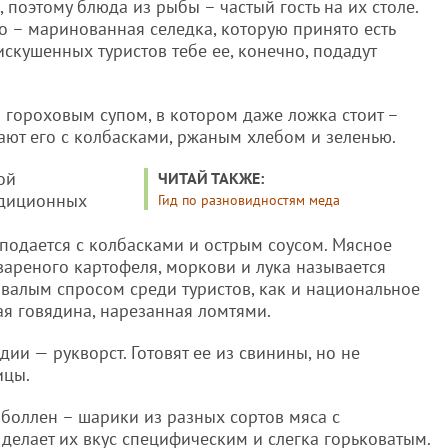
 поэтому блюда из рыбы – частый гость на их столе.
 – маринованная селедка, которую принято есть
искушенных туристов тебе ее, конечно, подадут
 гороховым супом, в котором даже ложка стоит –
дают его с колбасками, ржаным хлебом и зеленью.
ой
ЧИТАЙ ТАКЖЕ:
адиционных
Гид по разновидностям меда
одается с колбасками и острым соусом. Мясное
 вареного картофеля, моркови и лука называется
ывалым спросом среди туристов, как и национальное
ая говядина, нарезанная ломтями.
ии — рукворст. Готовят ее из свинины, но не
ицы.
боллен – шарики из разных сортов мяса с
делает их вкус специфическим и слегка горьковатым.