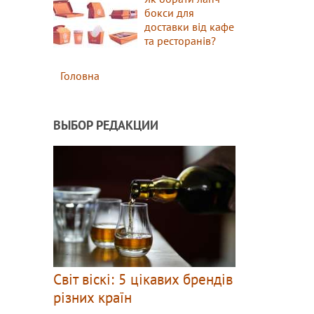
бокси для
доставки від кафе
та ресторанів?
Головна
ВЫБОР РЕДАКЦИИ
Світ віскі: 5 цікавих брендів
різних країн