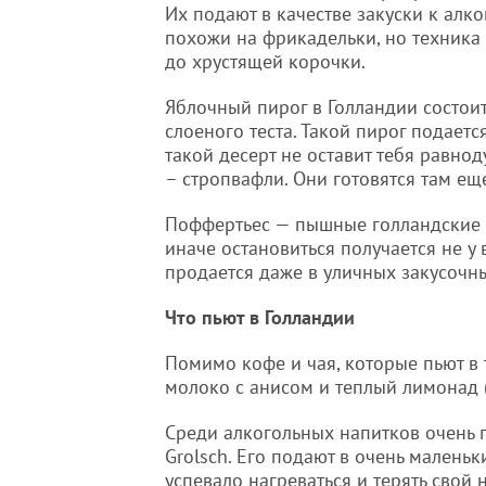
Их подают в качестве закуски к алк
похожи на фрикадельки, но техника 
до хрустящей корочки.
Яблочный пирог в Голландии состои
слоеного теста. Такой пирог подае
такой десерт не оставит тебя равно
– стропвафли. Они готовятся там еще
Поффертьес — пышные голландские о
иначе остановиться получается не у
продается даже в уличных закусочн
Что пьют в Голландии
Помимо кофе и чая, которые пьют в 
молоко с анисом и теплый лимонад (
Среди алкогольных напитков очень п
Grolsch. Его подают в очень малень
успевало нагреваться и терять свой