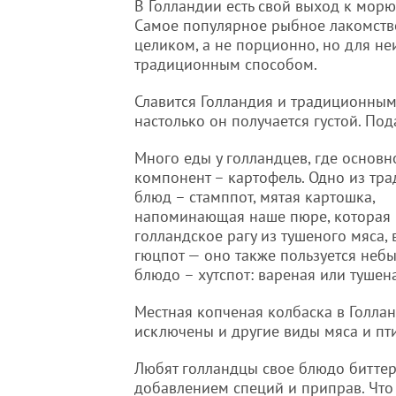
В Голландии есть свой выход к морю,
Самое популярное рыбное лакомство
целиком, а не порционно, но для не
традиционным способом.
Славится Голландия и традиционным
настолько он получается густой. По
Много еды у голландцев, где основн
компонент – картофель. Одно из тр
блюд – стамппот, мятая картошка,
напоминающая наше пюре, которая п
голландское рагу из тушеного мяса,
гюцпот — оно также пользуется неб
блюдо – хутспот: вареная или тушен
Местная копченая колбаска в Голланд
исключены и другие виды мяса и пт
Любят голландцы свое блюдо биттер
добавлением специй и приправ. Что 