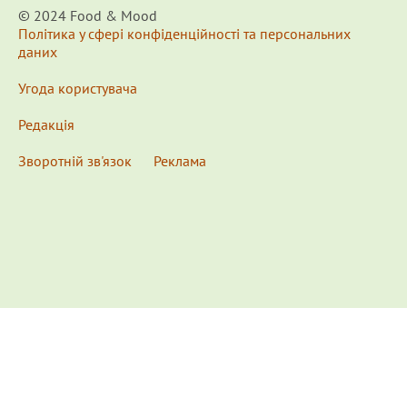
© 2024 Food & Мood
Політика у сфері конфіденційності та персональних
даних
Угода користувача
Редакція
Зворотній зв'язок
Реклама
x
Для удобства пользования сайтом используются
Cookies.
Подробнее...
This website uses Cookies to ensure you get the best
experience on our website.
Learn more...
Ознакомлен(а) /