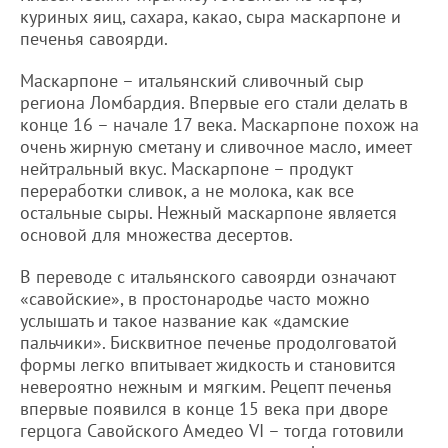
куриных яиц, сахара, какао, сыра маскарпоне и
печенья савоярди.
Маскарпоне – итальянский сливочный сыр
региона Ломбардия. Впервые его стали делать в
конце 16 – начале 17 века. Маскарпоне похож на
очень жирную сметану и сливочное масло, имеет
нейтральный вкус. Маскарпоне – продукт
переработки сливок, а не молока, как все
остальные сыры. Нежный маскарпоне является
основой для множества десертов.
В переводе с итальянского савоярди означают
«савойские», в простонародье часто можно
услышать и такое название как «дамские
пальчики». Бисквитное печенье продолговатой
формы легко впитывает жидкость и становится
невероятно нежным и мягким. Рецепт печенья
впервые появился в конце 15 века при дворе
герцога Савойского Амедео VI – тогда готовили