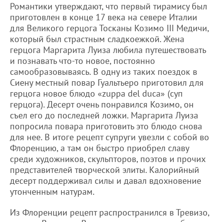
Романтики утверждают, что первый тирамису был
приготовлен в конце 17 века на севере Италии
для Великого герцога Тосканы Козимо III Медичи,
который был страстным сладкоежкой. Жена
герцога Маргарита Луиза любила путешествовать
и познавать что-то новое, постоянно
самообразовываясь. В одну из таких поездок в
Сиену местный повар Гуальтьеро приготовил для
герцога новое блюдо «zuppa del duca» (cуп
герцога). Десерт очень понравился Козимо, он
съел его до последней ложки. Маргарита Луиза
попросила повара приготовить это блюдо снова
для нее. В итоге рецепт супруги увезли с собой во
Флоренцию, а там он быстро приобрел славу
среди художников, скульпторов, поэтов и прочих
представителей творческой элиты. Калорийный
десерт поддерживал силы и давал вдохновение
утонченным натурам.
Из Флоренции рецепт распространился в Тревизо,