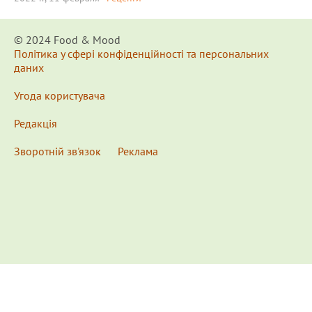
© 2024 Food & Мood
Політика у сфері конфіденційності та персональних
даних
Угода користувача
Редакція
Зворотній зв'язок
Реклама
x
Для удобства пользования сайтом используются
Cookies.
Подробнее...