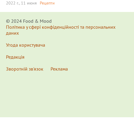
2022 г., 11 июня
Рецепти
© 2024 Food & Мood
Політика у сфері конфіденційності та персональних
даних
Угода користувача
Редакція
Зворотній зв'язок
Реклама
x
Для удобства пользования сайтом используются
Cookies.
Подробнее...