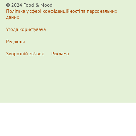
© 2024 Food & Мood
Політика у сфері конфіденційності та персональних
даних
Угода користувача
Редакція
Зворотній зв'язок
Реклама
x
Для удобства пользования сайтом используются
Cookies.
Подробнее...
This website uses Cookies to ensure you get the best
experience on our website.
Learn more...
Ознакомлен(а) /