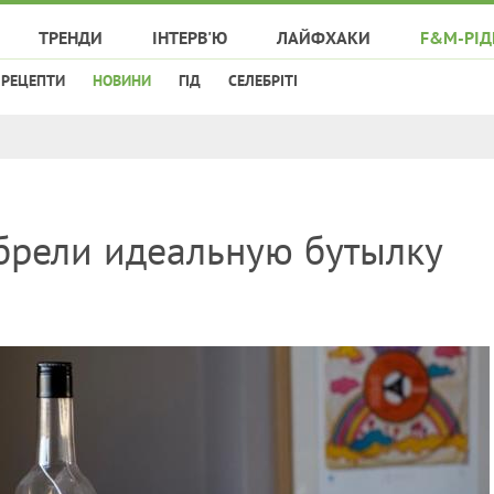
ТРЕНДИ
ІНТЕРВ'Ю
ЛАЙФХАКИ
F&M-РІД
РЕЦЕПТИ
НОВИНИ
ГІД
СЕЛЕБРІТІ
обрели идеальную бутылку