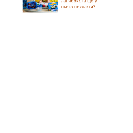
ланчбокс та що у
нього покласти?