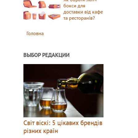
бокси для
доставки від кафе
та ресторанів?
Головна
ВЫБОР РЕДАКЦИИ
Світ віскі: 5 цікавих брендів
різних країн