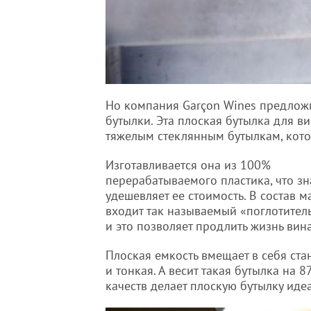
Но компания Garçon Wines предлож
бутылки. Эта плоская бутылка для в
тяжелым стеклянным бутылкам, кото
Изготавливается она из 100%
перерабатываемого пластика, что з
удешевляет ее стоимость. В состав м
входит так называемый «поглотитель
и это позволяет продлить жизнь вина
Плоская емкость вмещает в себя ста
и тонкая. А весит такая бутылка на
качеств делает плоскую бутылку ид