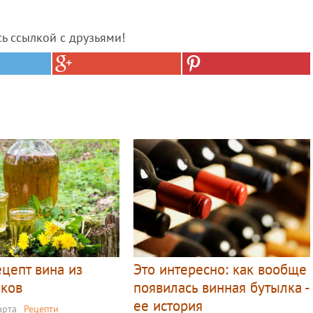
сь ссылкой с друзьями!
ецепт вина из
Это интересно: как вообще
иков
появилась винная бутылка -
ее история
арта
Рецепти