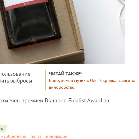
спользование
ЧИТАЙ ТАКЖЕ:
тить выбросы
Вино, немов музика: Олег Скрипка взявся за
.
виноробство
отмечен премией Diamond Finalist Award за
ко
изобретения
почта
инновации