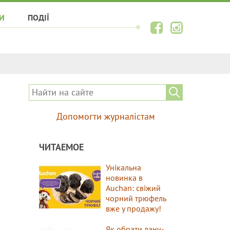
И
ПОДІЇ
Допомогти журналістам
ЧИТАЕМОЕ
Унікальна
новинка в
Auchan: свіжий
чорний трюфель
вже у продажу!
Як обрати ланч-