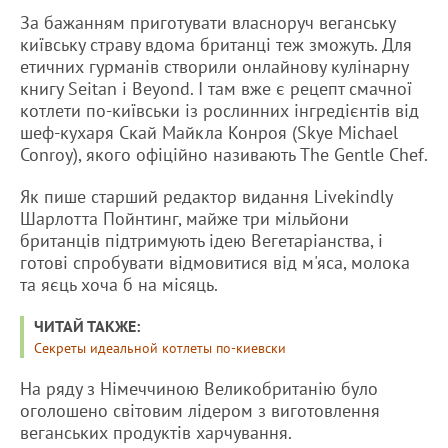
За бажанням приготувати власноруч веганську
київську страву вдома британці теж зможуть. Для
етичних гурманів створили онлайнову кулінарну
книгу Seitan і Beyond. І там вже є рецепт смачної
котлети по-київськи із рослинних інгредієнтів від
шеф-кухаря Скай Майкла Конроя (Skye Michael
Conroy), якого офіційно називають The Gentle Chef.
Як пише старший редактор видання Livekindly
Шарлотта Пойнтинг, майже три мільйони
британців підтримують ідею Вегетаріанства, і
готові спробувати відмовитися від м'яса, молока
та яєць хоча б на місяць.
ЧИТАЙ ТАКЖЕ:
Секреты идеальной котлеты по-киевски
На ряду з Німеччиною Великобританію було
оголошено світовим лідером з виготовлення
веганських продуктів харчування.