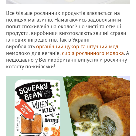
Все більше рослинних продуктів зявляється на
полицях магазинів. Намагаючись задовольнити
попит споживачів на екологічно чисті та етичні
продукти, виробники виготовляють звичні страви
із нових інгредієнтів. Так в Україні
виробляють
органічний цукор та штучний мед
,
немолоко для веганів,
сир з рослинного молока
. А
нещодавно у Великобританії випустили рослинну
котлету по-київськи!