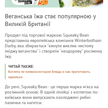
Веганська їжа стає популярною у
Виликій Британії
Продукт під торгової маркою Squeaky Bean
представила европейська компанія Winterbotham
Darby, яка збирається "кинути виклик чистому
іміджу веганства" і створити "нездорову" рослинну
їжу.
ЧИТАЙ ТАКЖЕ:
Котлета по-киевски:история блюда и как приготовить
идеально
До речі, Squeaky Bean - це перша марка м'яса на
рослинній основі. В одній лінійці з котлетою по-
київськи вони випускають охолоджені рибні
палички та нагетси.