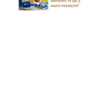
ланчбокс та що у
нього покласти?