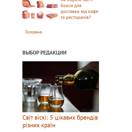
бокси для
доставки від кафе
та ресторанів?
Головна
ВЫБОР РЕДАКЦИИ
Світ віскі: 5 цікавих брендів
різних країн