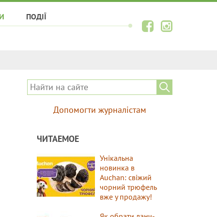
И
ПОДІЇ
Допомогти журналістам
ЧИТАЕМОЕ
Унікальна
новинка в
Auchan: свіжий
чорний трюфель
вже у продажу!
Як обрати ланч-