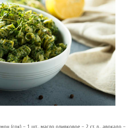
имон (сок) – 1 шт., масло оливковое – 2 ст. л., авокадо –