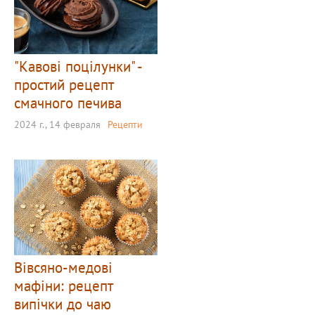
"Кавові поцілунки" -
простий рецепт
смачного печива
2024 г., 14 февраля
Рецепти
Вівсяно-медові
мафіни: рецепт
випічки до чаю