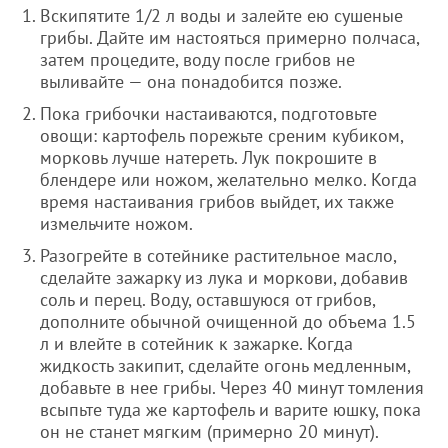
Вскипятите 1/2 л воды и залейте ею сушеные
грибы. Дайте им настояться примерно полчаса,
затем процедите, воду после грибов не
выливайте — она понадобится позже.
Пока грибочки настаиваются, подготовьте
овощи: картофель порежьте среним кубиком,
морковь лучше натереть. Лук покрошите в
блендере или ножом, желательно мелко. Когда
время настаивания грибов выйдет, их также
измельчите ножом.
Разогрейте в сотейнике растительное масло,
сделайте зажарку из лука и моркови, добавив
соль и перец. Воду, оставшуюся от грибов,
дополните обычной очищенной до объема 1.5
л и влейте в сотейник к зажарке. Когда
жидкость закипит, сделайте огонь медленным,
добавьте в нее грибы. Через 40 минут томления
всыпьте туда же картофель и варите юшку, пока
он не станет мягким (примерно 20 минут).