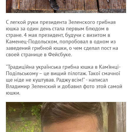
С легкой руки президента Зеленского грибная
юшка за один день стала первым блюдом в
стране. 4 мая президент, будучи с визитом в
Каменец-Подольском, попробовал в одном из
заведений грибной юшки, о чем сделал пост на
своей странице в Фейсбуке.
"Традиційна українська грибна юшка в Кам’янці-
Подільському – це вищий пілотаж. Такої смачної
ще ніде не куштував. Раджу всім!" - написал
Владимир Зеленский и добавил фото этой самой
юшки.