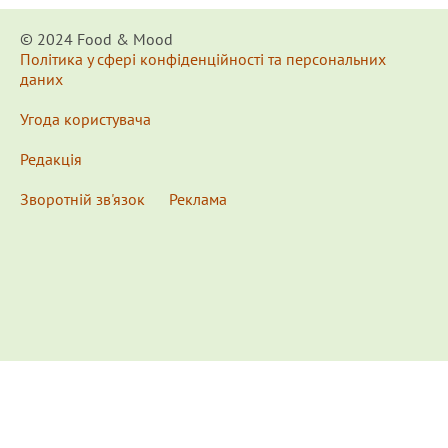
© 2024 Food & Мood
Політика у сфері конфіденційності та персональних
даних
Угода користувача
Редакція
Зворотній зв'язок
Реклама
x
Для удобства пользования сайтом используются
Cookies.
Подробнее...
This website uses Cookies to ensure you get the best