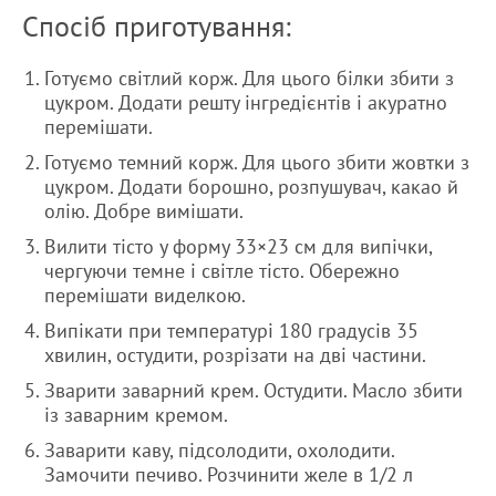
Спосіб приготування:
Готуємо світлий корж. Для цього білки збити з
цукром. Додати решту інгредієнтів і акуратно
перемішати.
Готуємо темний корж. Для цього збити жовтки з
цукром. Додати борошно, розпушувач, какао й
олію. Добре вимішати.
Вилити тісто у форму 33×23 см для випічки,
чергуючи темне і світле тісто. Обережно
перемішати виделкою.
Випікати при температурі 180 градусів 35
хвилин, остудити, розрізати на дві частини.
Зварити заварний крем. Остудити. Масло збити
із заварним кремом.
Заварити каву, підсолодити, охолодити.
Замочити печиво. Розчинити желе в 1/2 л