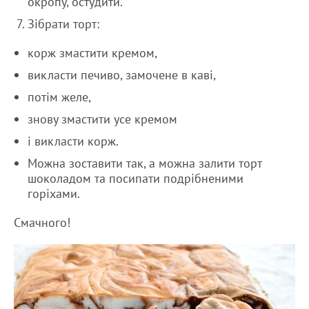
окропу, остудити.
Зібрати торт:
корж змастити кремом,
викласти печиво, замочене в каві,
потім желе,
знову змастити усе кремом
і викласти корж.
Можна зоставити так, а можна залити торт
шоколадом та посипати подрібненими
горіхами.
Смачного!