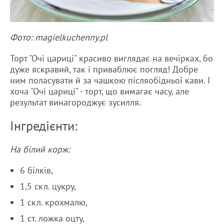
Фото: magielkuchenny.pl
Торт "Очі цариці" красиво виглядає на вечірках, бо
дуже яскравий, так і приваблює погляд! Добре
ним поласувати й за чашкою післяобідньої кави. І
хоча "Очі цариці" - торт, що вимагає часу, але
результат винагороджує зусилля.
Інгредієнти:
На білий корж:
6 білків,
1,5 скл. цукру,
1 скл. крохмалю,
1 ст. ложка оцту,