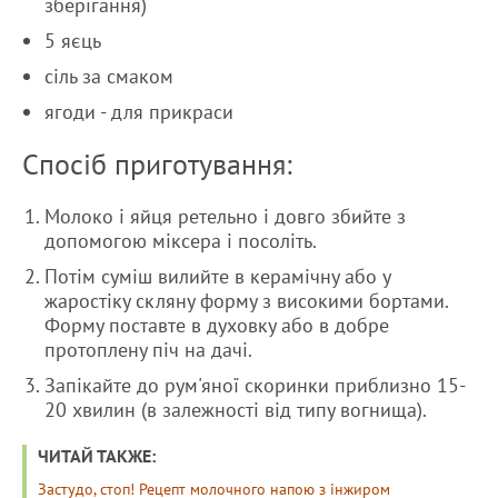
зберігання)
5 яєць
сіль за смаком
ягоди - для прикраси
Спосіб приготування:
Молоко і яйця ретельно і довго збийте з
допомогою міксера і посоліть.
Потім суміш вилийте в керамічну або у
жаростіку скляну форму з високими бортами.
Форму поставте в духовку або в добре
протоплену піч на дачі.
Запікайте до рум'яної скоринки приблизно 15-
20 хвилин (в залежності від типу вогнища).
ЧИТАЙ ТАКЖЕ:
Застудо, стоп! Рецепт молочного напою з інжиром