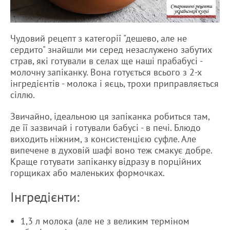
Чудовий рецепт з категорії "дешево, але не
сердито" знайшли ми серед незаслужено забутих
страв, які готували в селах ще наші прабабусі -
молочну запіканку. Вона готується всього з 2-х
інгредієнтів - молока і яєць, трохи приправляється
сіллю.
Звичайно, ідеальною ця запіканка робиться там,
де її зазвичай і готували бабусі - в печі. Блюдо
виходить ніжним, з консистенцією суфле. Але
випечене в духовій шафі воно теж смакує добре.
Краще готувати запіканку відразу в порційних
горщиках або маленьких формочках.
Інгредієнти:
1,3 л молока (але не з великим терміном