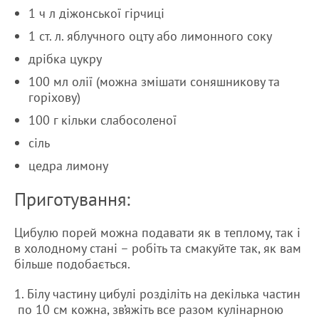
1 ч л діжонської гірчиці
1 ст. л. яблучного оцту або лимонного соку
дрібка цукру
100 мл олії (можна змішати соняшникову та
горіхову)
100 г кільки слабосоленої
сіль
цедра лимону
Приготування:
Цибулю порей можна подавати як в теплому, так і
в холодному стані – робіть та смакуйте так, як вам
більше подобається.
1. Білу частину цибулі розділіть на декілька частин
по 10 см кожна, зв’яжіть все разом кулінарною