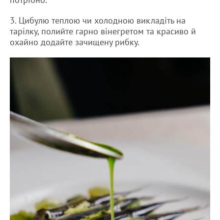
3. Цибулю теплою чи холодною викладіть на
тарілку, полийте гарно вінегретом та красиво й
охайно додайте зачищену рибку.