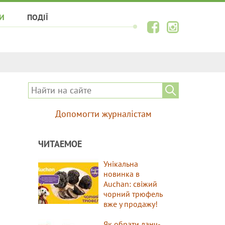
И
ПОДІЇ
Допомогти журналістам
ЧИТАЕМОЕ
Унікальна
новинка в
Auchan: свіжий
чорний трюфель
вже у продажу!
Як обрати ланч-