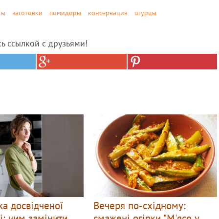
ты
заготовки
помидоры
консервация
огурцы
сь ссылкой с друзьями!
а досвідченої
Вечеря по-східному:
і: чим замінити
смажені огірки "М'ясо у