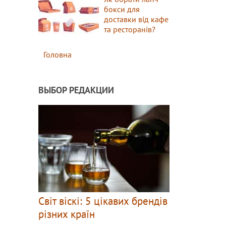
бокси для
доставки від кафе
та ресторанів?
Головна
ВЫБОР РЕДАКЦИИ
Світ віскі: 5 цікавих брендів
різних країн