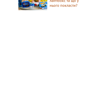
ланчбокс та що у
нього покласти?