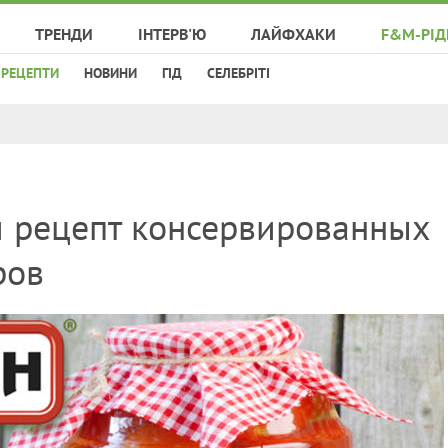
ТРЕНДИ
ІНТЕРВ'Ю
ЛАЙФХАКИ
F&M-РІД
РЕЦЕПТИ
НОВИНИ
ГІД
СЕЛЕБРІТІ
й рецепт консервированных
ров