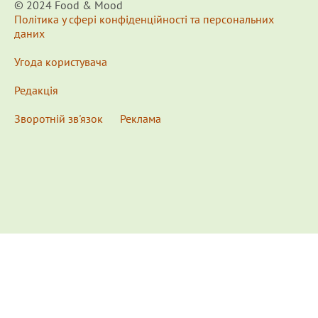
© 2024 Food & Мood
Політика у сфері конфіденційності та персональних
даних
Угода користувача
Редакція
Зворотній зв'язок
Реклама
x
Для удобства пользования сайтом используются
Cookies.
Подробнее...
This website uses Cookies to ensure you get the best
experience on our website.
Learn more...
Ознакомлен(а) /