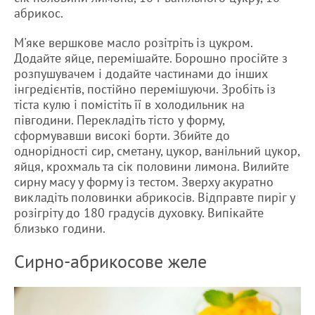
абрикос.
М'яке вершкове масло розітріть із цукром.
Додайте яйце, перемішайте. Борошно просійте з
розпушувачем і додайте частинами до інших
інгредієнтів, постійно перемішуючи. Зробіть із
тіста кулю і помістіть її в холодильник на
півгодини. Перекладіть тісто у форму,
сформувавши високі борти. Збийте до
однорідності сир, сметану, цукор, ванільний цукор,
яйця, крохмаль та сік половини лимона. Вилийте
сирну масу у форму із тестом. Зверху акуратно
викладіть половинки абрикосів. Відправте пиріг у
розігріту до 180 градусів духовку. Випікайте
близько години.
Сирно-абрикосове желе