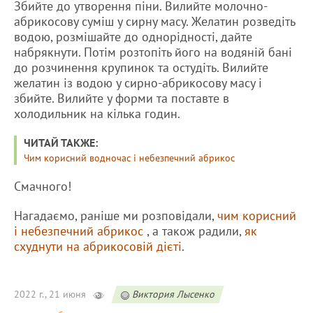
Збийте до утворення піни. Вилийте молочно-
абрикосову суміш у сирну масу. Желатин розведіть
водою, розмішайте до однорідності, дайте
набрякнути. Потім розтопіть його на водяній бані
до розчинення крупинок та остудіть. Вилийте
желатин із водою у сирно-абрикосову масу і
збийте. Вилийте у форми та поставте в
холодильник на кілька годин.
ЧИТАЙ ТАКЖЕ:
Чим корисний водночас і небезпечний абрикос
Смачного!
Нагадаємо, раніше ми розповідали,
чим корисний
і небезпечний абрикос
, а також радили,
як
схуднути на абрикосовій дієті
.
2022 г., 21 июня
Виктория Лысенко