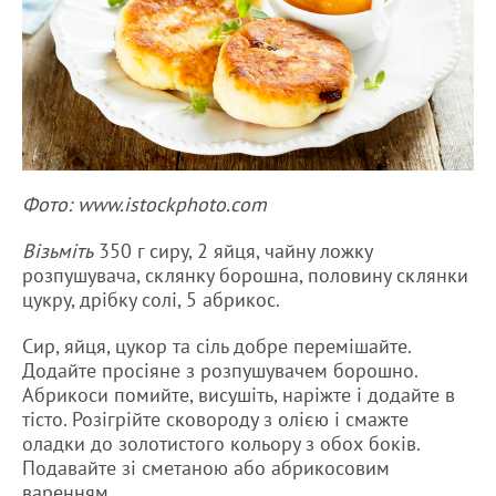
Фото: www.istockphoto.com
Візьміть
350 г сиру, 2 яйця, чайну ложку
розпушувача, склянку борошна, половину склянки
цукру, дрібку солі, 5 абрикос.
Сир, яйця, цукор та сіль добре перемішайте.
Додайте просіяне з розпушувачем борошно.
Абрикоси помийте, висушіть, наріжте і додайте в
тісто. Розігрійте сковороду з олією і смажте
оладки до золотистого кольору з обох боків.
Подавайте зі сметаною або абрикосовим
варенням.