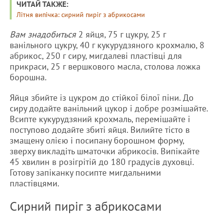
ЧИТАЙ ТАКЖЕ:
Літня випічка: сирний пиріг з абрикосами
Вам знадобиться
2 яйця, 75 г цукру, 25 г
ванільного цукру, 40 г кукурудзяного крохмалю, 8
абрикос, 250 г сиру, мигдалеві пластівці для
прикраси, 25 г вершкового масла, столова ложка
борошна.
Яйця збийте із цукром до стійкої білої піни. До
сиру додайте ванільний цукор і добре розмішайте.
Всипте кукурудзяний крохмаль, перемішайте і
поступово додайте збиті яйця. Вилийте тісто в
змащену олією і посипану борошном форму,
зверху викладіть шматочки абрикосів. Випікайте
45 хвилин в розігрітій до 180 градусів духовці.
Готову запіканку посипте мигдальними
пластівцями.
Сирний пиріг з абрикосами