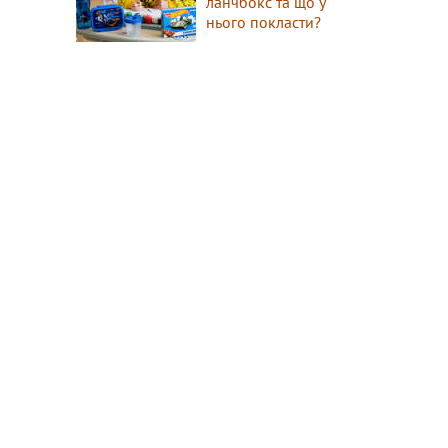
ланчбокс та що у
нього покласти?