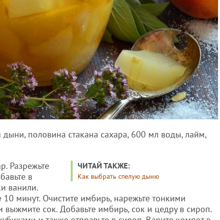
дыни, половина стакана сахара, 600 мл воды, лайм,
ар. Разрежьте
ЧИТАЙ ТАКЖЕ:
бавьте в
Как выбрать спелую дыню
ки ванили.
е 10 минут. Очистите имбирь, нарежьте тонкими
 выжмите сок. Добавьте имбирь, сок и цедру в сироп.
убиками и также отправьте в сироп. Варите компот в