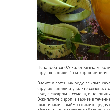
Понадобится 0,5 килограмма мякоти 
стручок ванили, 4 см корня имбиря.
Влейте в сотейник воду, всыпьте сах
стручок ванили и удалите семена. До
воду с сахаром и семена, и половин
Вскипятите сироп и варите в течени
пластинами. С лайма снимите цедру и
Мякоть дыни нарежьте небольшими к