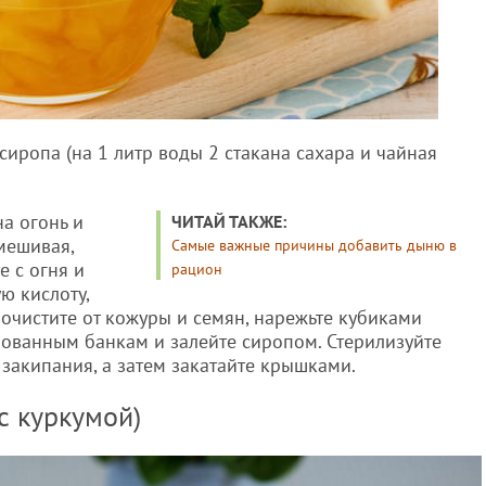
сиропа (на 1 литр воды 2 стакана сахара и чайная
на огонь и
ЧИТАЙ ТАКЖЕ:
мешивая,
Самые важные причины добавить дыню в
е с огня и
рацион
ю кислоту,
очистите от кожуры и семян, нарежьте кубиками
зованным банкам и залейте сиропом. Стерилизуйте
 закипания, а затем закатайте крышками.
с куркумой)