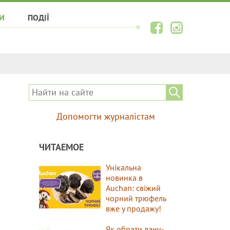
И
ПОДІЇ
Допомогти журналістам
ЧИТАЕМОЕ
Унікальна
новинка в
Auchan: свіжий
чорний трюфель
вже у продажу!
Як обрати ланч-