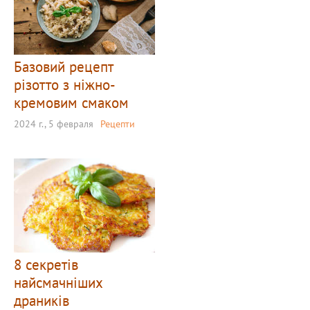
Базовий рецепт
різотто з ніжно-
кремовим смаком
2024 г., 5 февраля
Рецепти
8 секретів
найсмачніших
драників