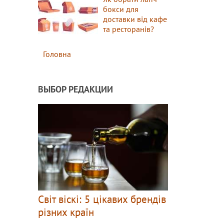
бокси для
доставки від кафе
та ресторанів?
Головна
ВЫБОР РЕДАКЦИИ
Світ віскі: 5 цікавих брендів
різних країн