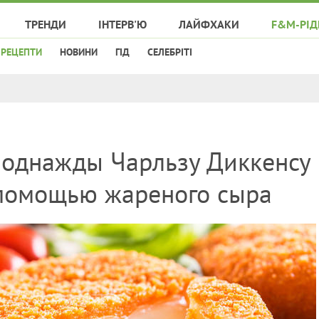
ТРЕНДИ
ІНТЕРВ'Ю
ЛАЙФХАКИ
F&M-РІД
РЕЦЕПТИ
НОВИНИ
ГІД
СЕЛЕБРІТІ
к однажды Чарльзу Диккенсу
 помощью жареного сыра