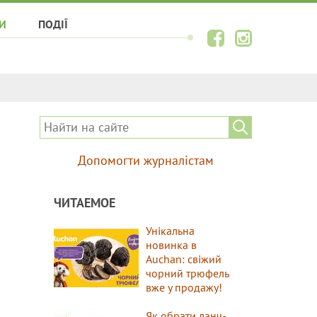
И
ПОДІЇ
Допомогти журналістам
ЧИТАЕМОЕ
Унікальна
новинка в
Auchan: свіжий
чорний трюфель
вже у продажу!
Як обрати ланч-