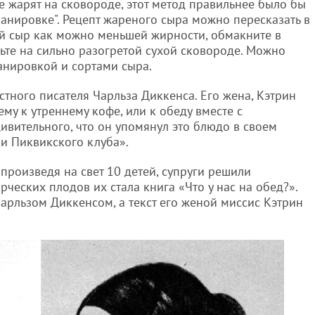
е жарят на сковороде, этот метод правильнее было бы
 панировке". Рецепт жареного сыра можно пересказать в
ый сыр как можно меньшей жирности, обмакните в
ьте на сильно разогретой сухой сковороде. Можно
анировкой и сортами сыра.
тного писателя Чарльза Диккенса. Его жена, Кэтрин
ему к утреннему кофе, или к обеду вместе с
ивительного, что он упомянул это блюдо в своем
и Пиквикского клуба».
 произведя на свет 10 детей, супруги решили
рческих плодов их стала книга «Что у нас на обед?».
арльзом Диккенсом, а текст его женой миссис Кэтрин