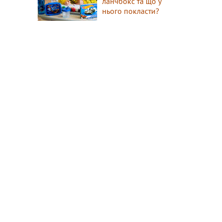
ланчбокс та що у
нього покласти?