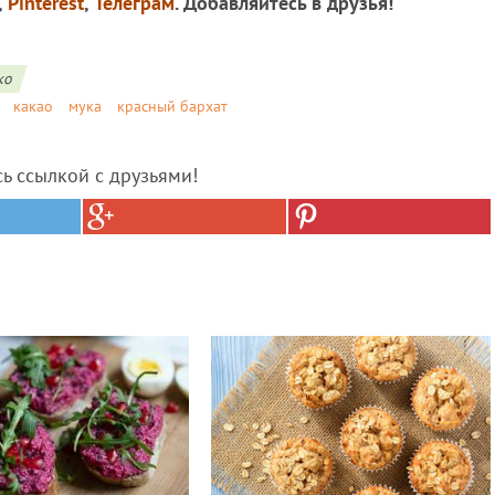
,
Pinterest
,
Телеграм
. Добавляйтесь в друзья!
ко
какао
мука
красный бархат
сь ссылкой с друзьями!