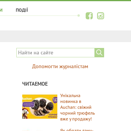
И
ПОДІЇ
Допомогти журналістам
ЧИТАЕМОЕ
Унікальна
новинка в
Auchan: свіжий
чорний трюфель
вже у продажу!
Як обрати ланч-