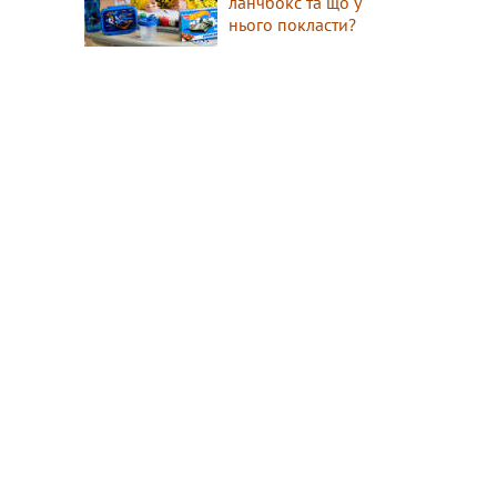
ланчбокс та що у
нього покласти?