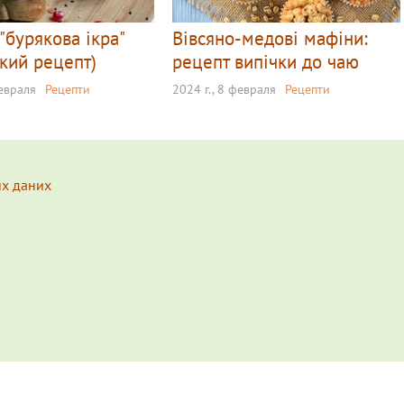
"бурякова ікра"
Вівсяно-медові мафіни:
ький рецепт)
рецепт випічки до чаю
февраля
Рецепти
2024 г., 8 февраля
Рецепти
их даних
s.
Подробнее...