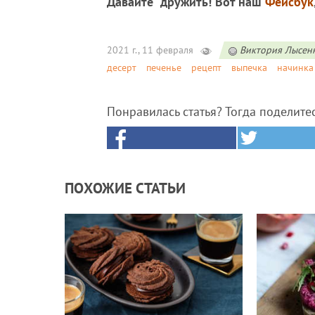
Давайте дружить! Вот наш
Фейсбук
2021 г., 11 февраля
Виктория Лысен
десерт
печенье
рецепт
выпечка
начинка
Понравилась статья? Тогда поделите
ПОХОЖИЕ СТАТЬИ