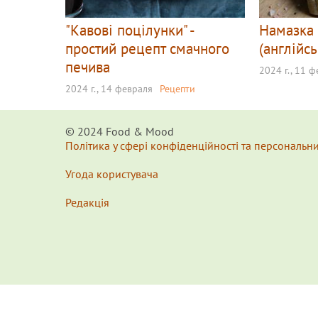
"Кавові поцілунки" -
Намазка 
простий рецепт смачного
(англійс
печива
2024 г., 11 
2024 г., 14 февраля
Рецепти
© 2024 Food & Мood
Політика у сфері конфіденційності та персональн
Угода користувача
Редакція
x
Для удобства пользования сайтом используются Cookie