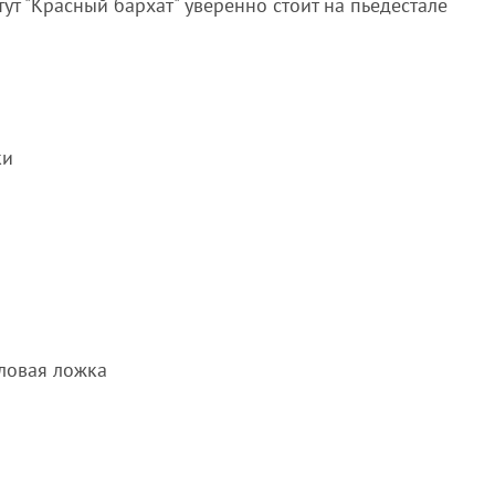
тут "Красный бархат" уверенно стоит на пьедестале
ки
ловая ложка