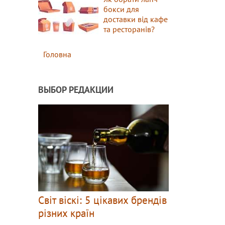
бокси для
доставки від кафе
та ресторанів?
Головна
ВЫБОР РЕДАКЦИИ
Світ віскі: 5 цікавих брендів
різних країн