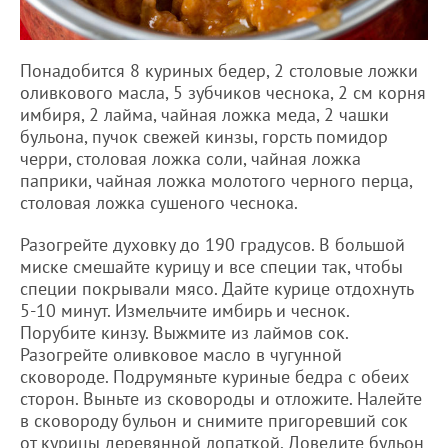
Понадобится 8 куриных бедер, 2 столовые ложки
оливкового масла, 5 зубчиков чеснока, 2 см корня
имбиря, 2 лайма, чайная ложка меда, 2 чашки
бульона, пучок свежей кинзы, горсть помидор
черри, столовая ложка соли, чайная ложка
паприки, чайная ложка молотого черного перца,
столовая ложка сушеного чеснока.
Разогрейте духовку до 190 градусов. В большой
миске смешайте курицу и все специи так, чтобы
специи покрывали мясо. Дайте курице отдохнуть
5-10 минут. Измельчите имбирь и чеснок.
Порубите кинзу. Выжмите из лаймов сок.
Разогрейте оливковое масло в чугунной
сковороде. Подрумяньте куриные бедра с обеих
сторон. Выньте из сковороды и отложите. Налейте
в сковороду бульон и снимите пригоревший сок
от курицы деревянной лопаткой. Доведите бульон