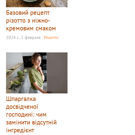
Базовий рецепт
різотто з ніжно-
кремовим смаком
2024 г., 5 февраля
Рецепти
Шпаргалка
досвідченої
господині: чим
замінити відсутній
інгредієнт