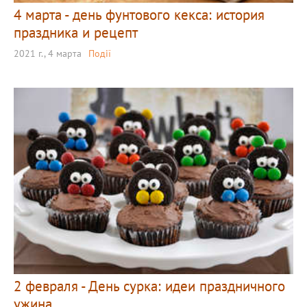
4 марта - день фунтового кекса: история
праздника и рецепт
2021 г., 4 марта
Події
2 февраля - День сурка: идеи праздничного
ужина