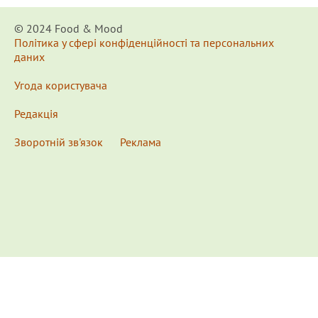
© 2024 Food & Мood
Політика у сфері конфіденційності та персональних
даних
Угода користувача
Редакція
Зворотній зв'язок
Реклама
x
Для удобства пользования сайтом используются
Cookies.
Подробнее...
This website uses Cookies to ensure you get the best