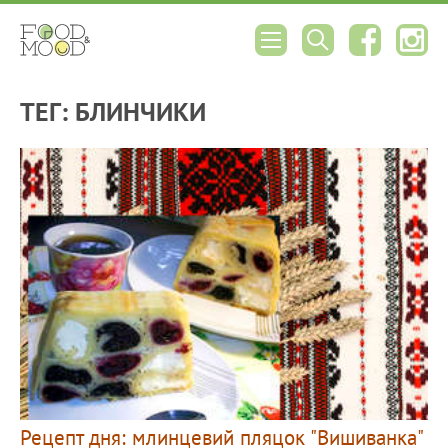
ТЕГ: БЛИНЧИКИ
Рецепт дня: млинцевий пляцок "Вишиванка"