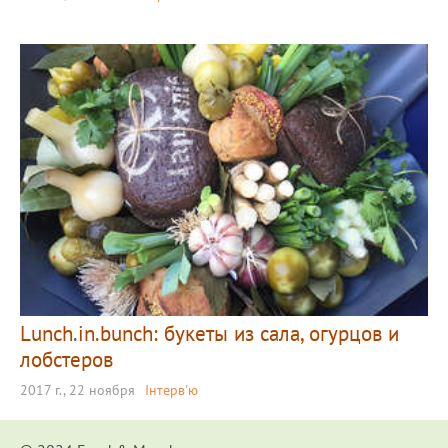
Lunch.in.bunch: букеты из сала, огурцов и
лобстеров
2017 г., 22 ноября
Інтерв'ю