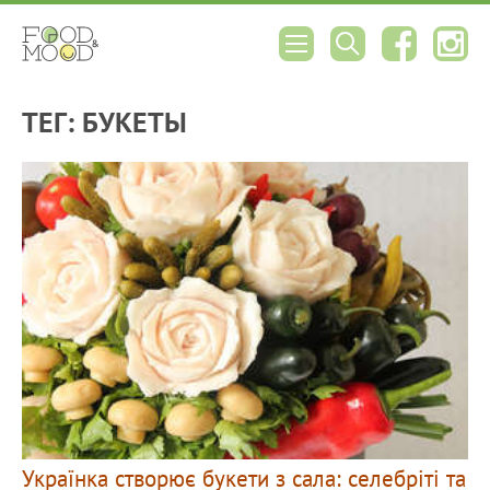
ТЕГ: БУКЕТЫ
Українка створює букети з сала: селебріті та