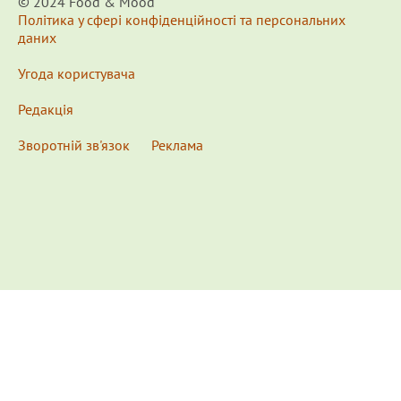
© 2024 Food & Мood
Політика у сфері конфіденційності та персональних
даних
Угода користувача
Редакція
Зворотній зв'язок
Реклама
x
Для удобства пользования сайтом используются
Cookies.
Подробнее...
This website uses Cookies to ensure you get the best
experience on our website.
Learn more...
Ознакомлен(а) /
OK