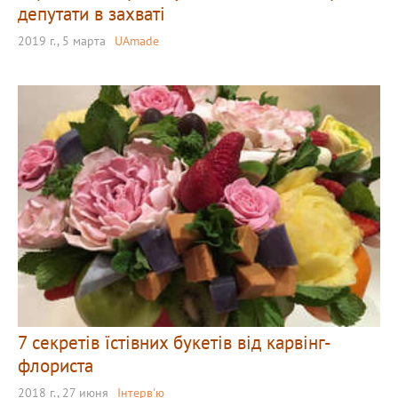
депутати в захваті
2019 г., 5 марта
UAmade
7 секретів їстівних букетів від карвінг-
флориста
2018 г., 27 июня
Інтерв'ю